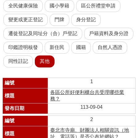
全民健康保險
國小學籍
區公所禮堂申請
變更或更正登記
門牌
身分登記
遷徙登記及同址分（合）戶登記
戶籍資料及身分證
印鑑證明核發
新住民
國籍
自然人憑證
同性註記
其他
1
各區公所好便利櫃台共受理哪些業
務？
113-09-04
2
臺北市寺廟、財團法人相關資訊（地
址、電話等）是否公布於網站？