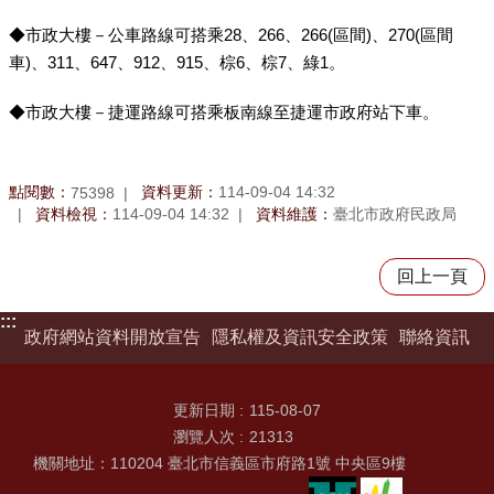
◆市政大樓－公車路線可搭乘28、266、266(區間)、270(區間
車)、311、647、912、915、棕6、棕7、綠1。
◆市政大樓－捷運路線可搭乘板南線至捷運市政府站下車。
點閱數：
資料更新：
114-09-04 14:32
75398
資料檢視：
114-09-04 14:32
資料維護：
臺北市政府民政局
回上一頁
:::
政府網站資料開放宣告
隱私權及資訊安全政策
聯絡資訊
更新日期
115-08-07
瀏覽人次
21313
機關地址：110204 臺北市信義區市府路1號 中央區9樓