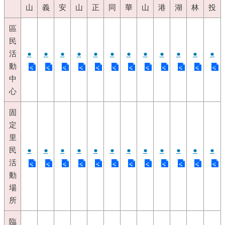
山
義
安
山
正
同
華
山
港
湖
林
投
區
民
活
●
●
●
●
●
●
●
●
●
●
●
●
動
中
心
固
定
里
民
●
●
●
●
●
●
●
●
●
●
●
●
活
動
場
所
臨