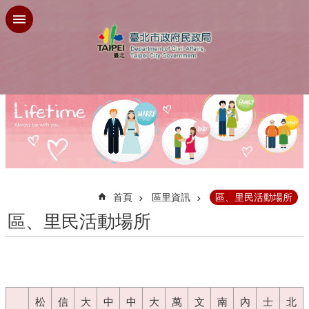
跳到主要內容區塊
:::
首頁
區里資訊
區、里民活動場所
區、里民活動場所
松
信
大
中
中
大
萬
文
南
內
士
北