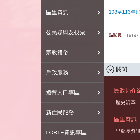
區里資訊
108至113
公民參與及投票
點閱數：
16197
宗教禮俗
關閉
戶政服務
:::
民政局介
婚育人口專區
歷史沿革
新住民服務
區里資訊
里鄰長資
LGBT+資訊專區