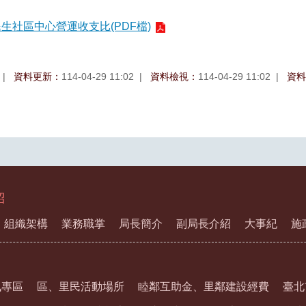
年民生社區中心營運收支比(PDF檔)
資料更新：
114-04-29 11:02
資料檢視：
114-04-29 11:02
資料
紹
組織架構
業務職掌
局長簡介
副局長介紹
大事紀
施
訊專區
區、里民活動場所
睦鄰互助金、里鄰建設經費
臺北