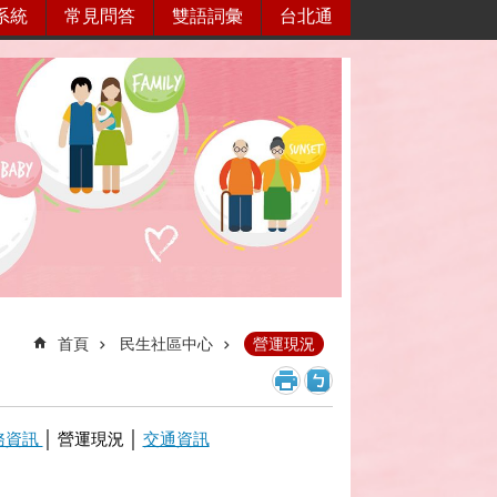
系統
常見問答
雙語詞彙
台北通
首頁
民生社區中心
營運現況
務資訊
│ 營運現況 │
交通資訊