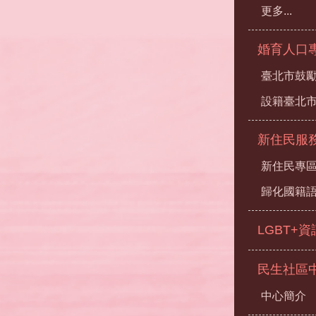
更多...
婚育人口
臺北市鼓勵
設籍臺北
新住民服
新住民專
歸化國籍
LGBT+
民生社區
中心簡介