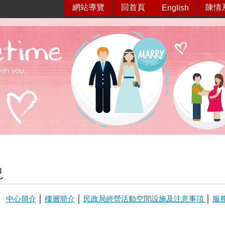
網站導覽
回首頁
陳情
English
況
中心簡介
│
樓層簡介
│
民政局經營活動空間設施及注意事項
│
服