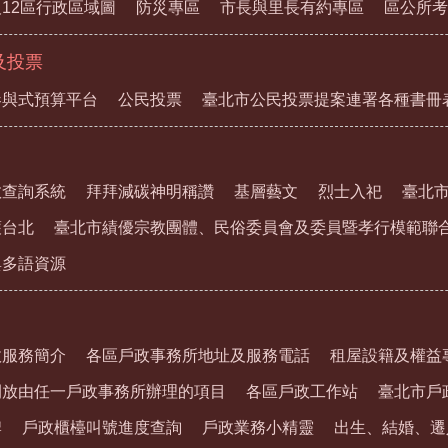
12區行政區域圖
防災專區
市長與里長有約專區
區公所考
及投票
參與式預算平台
公民投票
臺北市公民投票提案連署各種書冊
教查詢系統
拜拜減碳神明稱讚
基層藝文
烈士入祀
臺北
護台北
臺北市績優宗教團體、民俗委員會及委員暨孝行模範聯
與多語資源
政服務簡介
各區戶政事務所地址及服務電話
租屋設籍及權益
開放由任一戶政事務所辦理的項目
各區戶政工作站
臺北市戶
牌
戶政櫃檯叫號進度查詢
戶政業務小精靈
出生、結婚、遷