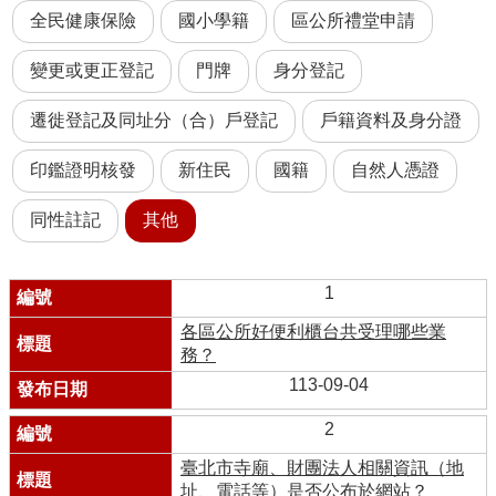
全民健康保險
國小學籍
區公所禮堂申請
變更或更正登記
門牌
身分登記
遷徙登記及同址分（合）戶登記
戶籍資料及身分證
印鑑證明核發
新住民
國籍
自然人憑證
同性註記
其他
1
各區公所好便利櫃台共受理哪些業
務？
113-09-04
2
臺北市寺廟、財團法人相關資訊（地
址、電話等）是否公布於網站？