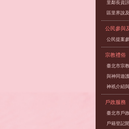
里鄰長資
區里界說及
公民參與
公民提案
宗教禮俗
臺北市宗
與神同遊
神祇介紹
戶政服務
臺北市戶
戶籍登記