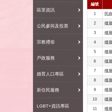
編號
區里資訊
1
民
2
樓層
公民參與及投票
3
樓層
宗教禮俗
4
樓層
5
樓層
戶政服務
6
樓層
7
樓層
婚育人口專區
8
樓層
新住民服務
9
樓層
10
樓層
LGBT+資訊專區
11
樓層