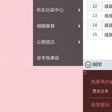
12
樓層
民生社區中心
13
樓層
14
樓層
相關業務
15
樓層
公開資訊
登革熱專區
關閉
:::
民政局介
歷史沿革
區里資訊