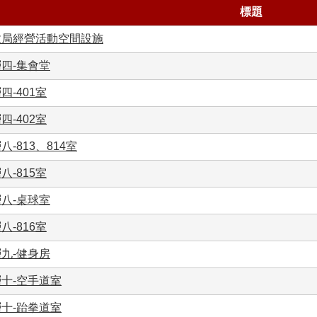
標題
政局經營活動空間設施
四-集會堂
四-401室
四-402室
八-813、814室
八-815室
八-桌球室
八-816室
九-健身房
十-空手道室
十-跆拳道室