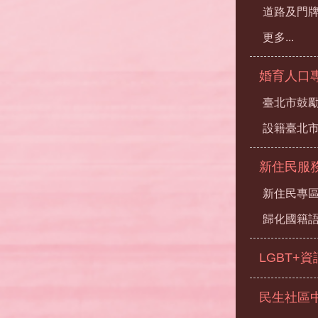
道路及門
更多...
婚育人口
臺北市鼓勵
設籍臺北
新住民服
新住民專
歸化國籍
LGBT+
民生社區