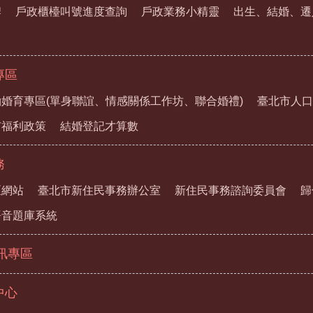
牌
戶政櫃檯叫號進度查詢
戶政業務小精靈
出生、結婚、遷
專區
婚育專區(單身聯誼、情感關係工作坊、聯合婚禮)
臺北市人口
市福利政策
結婚登記才算數
務
區網站
臺北市新住民事務辦公室
新住民事務諮詢委員會
歸
語音題庫系統
資訊專區
中心