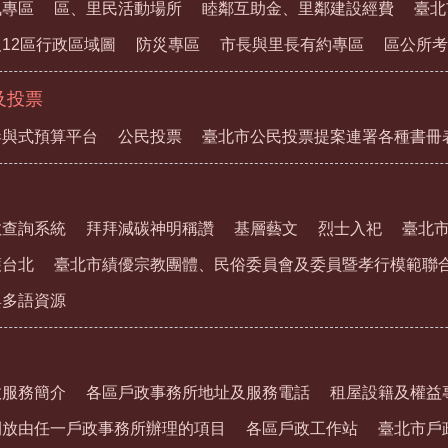
訊專區
區、里民活動場所
睦鄰互助金、里鄰建設經費
臺北
12區行政區域圖
防災專區
市長與里長有約專區
區公所考
及投票
參與式預算平台
公民投票
臺北市公民投票提案連署各種書冊
教查詢系統
拜拜減碳神明稱讚
基層藝文
烈士入祀
臺北
護台北
臺北市績優宗教團體、民俗委員會及委員暨孝行模範聯
與多語資源
政服務簡介
各區戶政事務所地址及服務電話
租屋設籍及權益
開放由任一戶政事務所辦理的項目
各區戶政工作站
臺北市戶