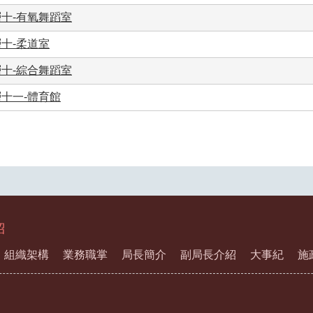
十-有氧舞蹈室
十-柔道室
十-綜合舞蹈室
十一-體育館
紹
組織架構
業務職掌
局長簡介
副局長介紹
大事紀
施