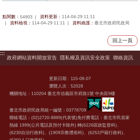
點閱數：
資料更新：
114-04-29 11:11
54903
資料檢視：
114-04-29 11:11
資料維護：
臺北市政府民政局
回上一頁
:::
政府網站資料開放宣告
隱私權及資訊安全政策
聯絡資訊
更新日期
115-08-07
瀏覽人次
52028
機關地址：110204 臺北市信義區市府路1號 中央區9樓
臺北市政府民政局統一編號：03778709
聯絡電話：(02)2720-8889(代表號)免付費電話：臺北市民當家
熱線 1999(公共電話及預付卡除外) 轉(6226區政監督科)、
(6230自治行政科)、(1909宗教禮俗科)、(6253戶籍行政科)、
(6260人口政策科)