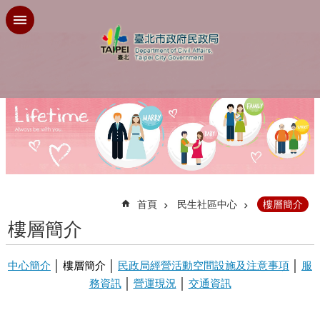
跳到主要內容區塊
:::
首頁
民生社區中心
樓層簡介
樓層簡介
中心簡介
│ 樓層簡介 │
民政局經營活動空間設施及注意事項
│
服
務資訊
│
營運現況
│
交通資訊