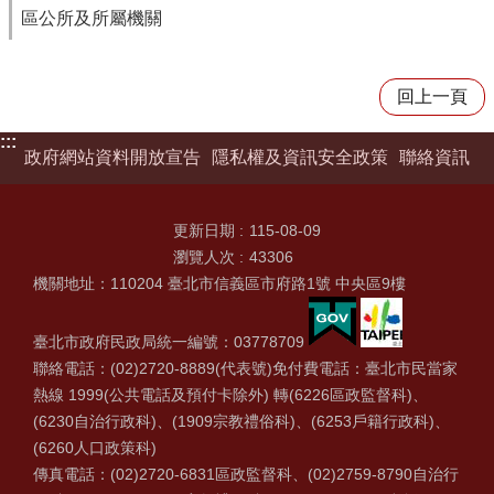
區公所及所屬機關
回上一頁
:::
政府網站資料開放宣告
隱私權及資訊安全政策
聯絡資訊
更新日期
115-08-09
瀏覽人次
43306
機關地址：110204 臺北市信義區市府路1號 中央區9樓
臺北市政府民政局統一編號：03778709
聯絡電話：(02)2720-8889(代表號)免付費電話：臺北市民當家
熱線 1999(公共電話及預付卡除外) 轉(6226區政監督科)、
(6230自治行政科)、(1909宗教禮俗科)、(6253戶籍行政科)、
(6260人口政策科)
傳真電話：(02)2720-6831區政監督科、(02)2759-8790自治行