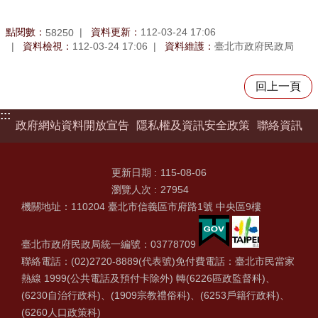
點閱數：
資料更新：
112-03-24 17:06
58250
資料檢視：
112-03-24 17:06
資料維護：
臺北市政府民政局
回上一頁
:::
政府網站資料開放宣告
隱私權及資訊安全政策
聯絡資訊
更新日期
115-08-06
瀏覽人次
27954
機關地址：110204 臺北市信義區市府路1號 中央區9樓
臺北市政府民政局統一編號：03778709
聯絡電話：(02)2720-8889(代表號)免付費電話：臺北市民當家
熱線 1999(公共電話及預付卡除外) 轉(6226區政監督科)、
(6230自治行政科)、(1909宗教禮俗科)、(6253戶籍行政科)、
(6260人口政策科)