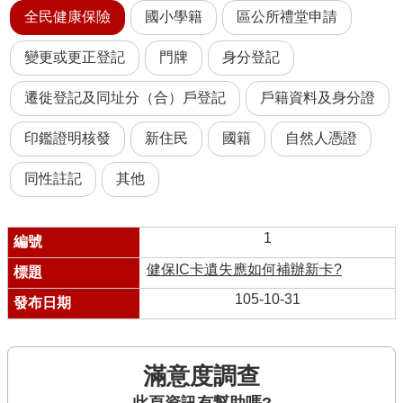
全民健康保險
國小學籍
區公所禮堂申請
變更或更正登記
門牌
身分登記
遷徙登記及同址分（合）戶登記
戶籍資料及身分證
印鑑證明核發
新住民
國籍
自然人憑證
同性註記
其他
1
健保IC卡遺失應如何補辦新卡?
105-10-31
滿意度調查