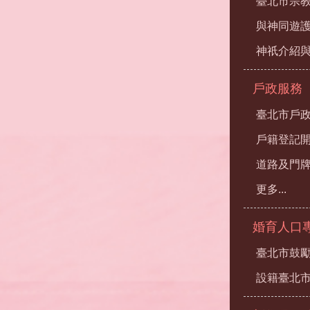
臺北市宗
與神同遊
神祇介紹
戶政服務
臺北市戶
戶籍登記
道路及門
更多...
婚育人口
臺北市鼓勵
設籍臺北