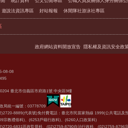
公開
統計資料
公文公開專區
公職人員及關係人身分關係公
遊說法資訊專區
好站報報
休閒隊社游泳社專區
區
政府網站資料開放宣告
隱私權及資訊安全政
5-08-08
495
0204 臺北市信義區市府路1號 中央區9樓
局統一編號：03778709
2)2720-8889(代表號)免付費電話：臺北市民當家熱線 1999(公共電話及預
09宗教禮俗科)、(6253戶籍行政科)、(6260人口政策科)
)2720-6831區政監督科、(02)2759-8790自治行政科、(02)2759-879