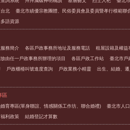
教查詢系統
拜拜減碳神明稱讚
基層藝文
烈士入祀
臺北
護台北
臺北市績優宗教團體、民俗委員會及委員暨孝行模範聯
與多語資源
政服務簡介
各區戶政事務所地址及服務電話
租屋設籍及權益
開放由任一戶政事務所辦理的項目
各區戶政工作站
臺北市戶
牌
戶政櫃檯叫號進度查詢
戶政業務小精靈
出生、結婚、遷
專區
婚育專區(單身聯誼、情感關係工作坊、聯合婚禮)
臺北市人口
市福利政策
結婚登記才算數