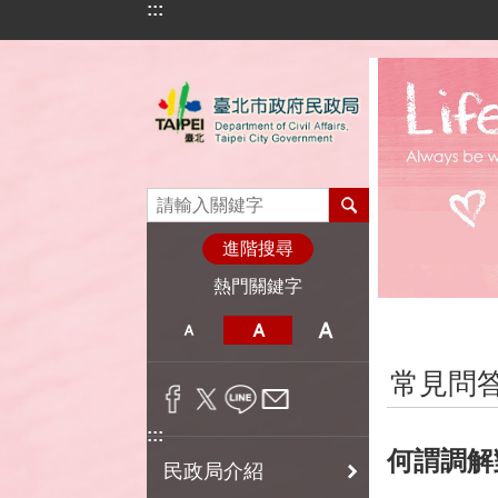
:::
跳到主要內容區塊
進階搜尋
熱門關鍵字
:::
常見問
:::
何謂調解
民政局介紹