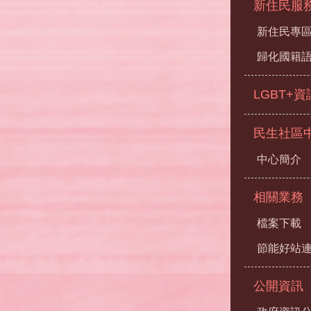
新住民服
新住民專
歸化國籍
LGBT+
民生社區
中心簡介
相關業務
檔案下載
節能好站
公開資訊