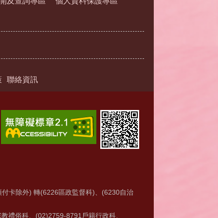
開及查詢專區
個人資料保護專區
策
聯絡資訊
付卡除外) 轉(6226區政監督科)、(6230自治
6宗教禮俗科、(02)2759-8791戶籍行政科、