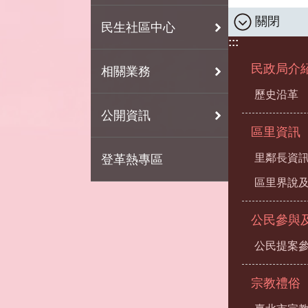
關閉
民生社區中心
:::
民政局介
相關業務
歷史沿革
公開資訊
區里資訊
里鄰長資
登革熱專區
區里界說及
公民參與
公民提案
宗教禮俗