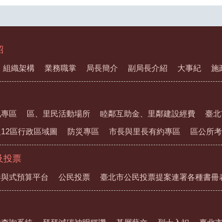
紹
組織架構
業務職掌
局長簡介
副局長介紹
大事紀
施
訊專區
區、里民活動場所
睦鄰互助金、里鄰建設經費
臺北
12區行政區域圖
防災專區
市長與里長有約專區
區公所考
及投票
參與式預算平台
公民投票
臺北市公民投票提案連署各種書冊