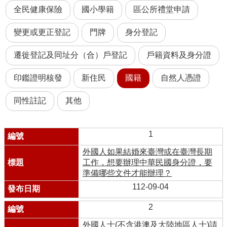
全民健康保險
國小學籍
區公所禮堂申請
變更或更正登記
門牌
身分登記
遷徙登記及同址分（合）戶登記
戶籍資料及身分證
印鑑證明核發
新住民
國籍
自然人憑證
同性註記
其他
1
外國人如果結婚來臺灣或在臺灣長期
工作，想要辦理中華民國身分證，要
準備哪些文件才能辦理？
112-09-04
2
外國人士(不含港澳及大陸地區人士)請