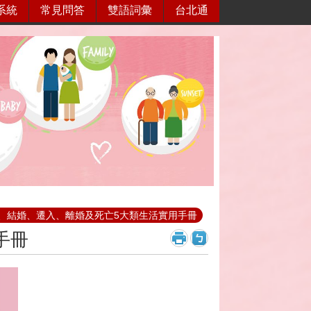
系統
常見問答
雙語詞彙
台北通
、結婚、遷入、離婚及死亡5大類生活實用手冊
手冊