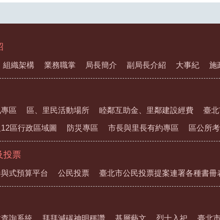
紹
組織架構
業務職掌
局長簡介
副局長介紹
大事紀
施
訊專區
區、里民活動場所
睦鄰互助金、里鄰建設經費
臺北
12區行政區域圖
防災專區
市長與里長有約專區
區公所考
及投票
參與式預算平台
公民投票
臺北市公民投票提案連署各種書冊
教查詢系統
拜拜減碳神明稱讚
基層藝文
烈士入祀
臺北