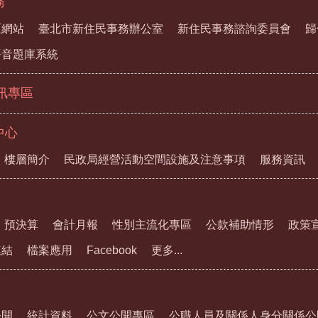
務
區網站
臺北市新住民事務辦公室
新住民事務諮詢委員會
歸
語音題庫系統
資訊專區
中心
樓層簡介
民政局經營活動空間設施及注意事項
服務資訊
預決算
會計月報
性別主流化專區
公款補助情形
政策
連結
檔案應用
Facebook
更多...
公開
統計資料
公文公開專區
公職人員及關係人身分關係公