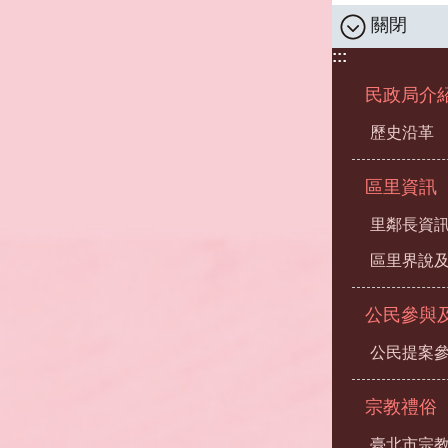
關閉
:::
民政局介
歷史沿革
區里資訊
里鄰長資
區里界說及
公民參與
公民提案
宗教禮俗
臺北市宗