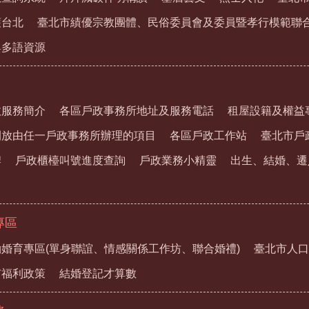
護台北
臺北市績優宗教團體、民俗委員會及委員暨孝行模範聯
與多語資源
政服務簡介
各區戶政事務所地址及服務電話
租屋設籍及權益
開放由任一戶政事務所辦理的項目
各區戶政工作站
臺北市戶
牌
戶政櫃檯叫號進度查詢
戶政業務小精靈
出生、結婚、遷
專區
婚育專區(單身聯誼、情感關係工作坊、聯合婚禮)
臺北市人口
市福利政策
結婚登記才算數