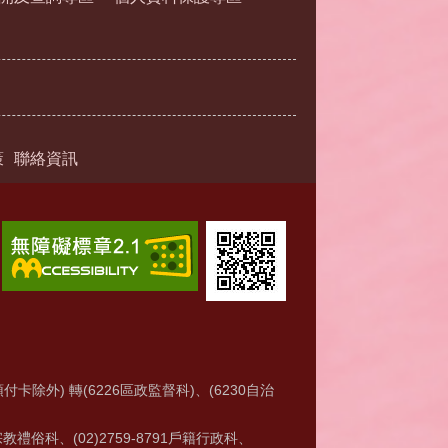
策
聯絡資訊
付卡除外) 轉(6226區政監督科)、(6230自治
6宗教禮俗科、(02)2759-8791戶籍行政科、