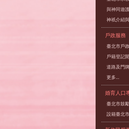
與神同遊
神祇介紹
戶政服務
臺北市戶
戶籍登記
道路及門
更多...
婚育人口
臺北市鼓勵
設籍臺北