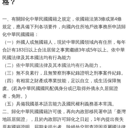
格？
一、有關歸化中華民國國籍之規定，依國籍法第3條或第4條
規定，應具備下列各項要件，向國內住所地戶政事務所申請歸
化中華民國國籍：
（一）外國人或無國籍人，現於中華民國領域內有住所，每年
合計有183日以上合法居留之事實繼續3年或5年以上。依中華
民國法律及其本國法均有行為能力
（二）
依中華民國法律及其本國法均有行為能力
。
（三）無不良素行，且無警察刑事紀錄證明之刑事案件紀錄。
（四）有相當之財產或專業技能，足以自立，或生活保障無
虞。(若為中華民國國民配偶身分或已取得外僑永久居留證
者，免附。)
（五）具備我國基本語言能力及國民權利義務基本常識。
二、歸化中華民國國籍許可後，再向內政部移民署申請「臺灣
地區居留證」，且於內政部許可歸化之日起，1年內提出喪失
原有國籍證明，屆期未提出者，除經外交部查證因原屬國法律