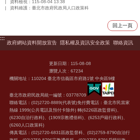
資料檢視：115-08-04 13:38
資料維護：臺北市政府民政局人口政策科
回上一頁
:::
政府網站資料開放宣告
隱私權及資訊安全政策
聯絡資訊
更新日期
115-08-08
瀏覽人次
67234
機關地址：110204 臺北市信義區市府路1號 中央區9樓
臺北市政府民政局統一編號：03778709
聯絡電話：(02)2720-8889(代表號)免付費電話：臺北市民當家
熱線 1999(公共電話及預付卡除外) 轉(6226區政監督科)、
(6230自治行政科)、(1909宗教禮俗科)、(6253戶籍行政科)、
(6260人口政策科)
傳真電話：(02)2720-6831區政監督科、(02)2759-8790自治行
政科、(02)2759-8796宗教禮俗科、(02)2759-8791戶籍行政