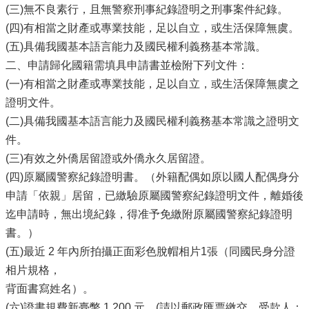
(三)無不良素行，且無警察刑事紀錄證明之刑事案件紀錄。
(四)有相當之財產或專業技能，足以自立，或生活保障無虞。
(五)具備我國基本語言能力及國民權利義務基本常識。
二、申請歸化國籍需填具申請書並檢附下列文件：
(一)有相當之財產或專業技能，足以自立，或生活保障無虞之
證明文件。
(二)具備我國基本語言能力及國民權利義務基本常識之證明文
件。
(三)有效之外僑居留證或外僑永久居留證。
(四)原屬國警察紀錄證明書。（外籍配偶如原以國人配偶身分
申請「依親」居留，已繳驗原屬國警察紀錄證明文件，離婚後
迄申請時，無出境紀錄，得准予免繳附原屬國警察紀錄證明
書。）
(五)最近 2 年內所拍攝正面彩色脫帽相片1張（同國民身分證
相片規格，
背面書寫姓名）。
(六)證書規費新臺幣 1,200 元。(請以郵政匯票繳交，受款人：