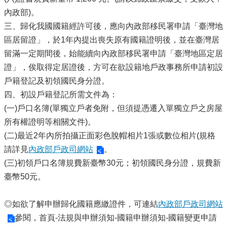
內政部)。
三、歸化我國國籍經許可後，應向內政部移民署申請「臺灣地
區居留證」，於1年內提出喪失原有國籍證明後，並在臺灣居
留滿一定期間後，始能續向內政部移民署申請「臺灣地區定居
證」，俟取得定居證後，方可在欲設籍地戶政事務所申請初設
戶籍登記及初領國民身分證。
四、初設戶籍登記所需文件為：
(一)戶口名簿(單獨立戶者免附，但須提憑遷入單獨立戶之房屋
所有權證明等相關文件)。
(二)最近2年內所拍攝正面彩色脫帽相片1張或數位相片(規格
請詳見
內政部戶政司網站
。
(三)初領戶口名簿規費新臺幣30元；初領國民身分證，規費新
臺幣50元。
◎如欲了解申辦歸化國籍應繳證件，可連結
內政部戶政司網站
參閱，首頁-法規與申辦須知-國籍申辦須知-國籍變更申請