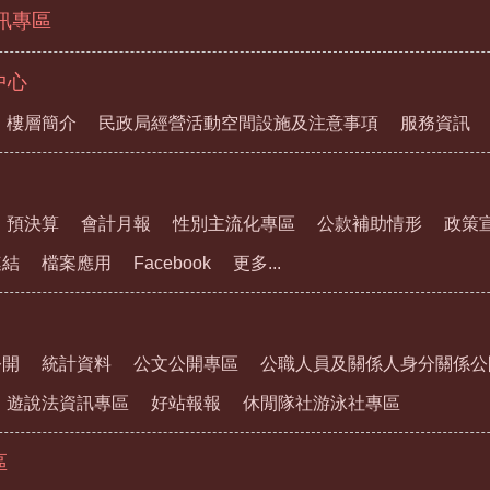
資訊專區
中心
樓層簡介
民政局經營活動空間設施及注意事項
服務資訊
預決算
會計月報
性別主流化專區
公款補助情形
政策
連結
檔案應用
Facebook
更多...
公開
統計資料
公文公開專區
公職人員及關係人身分關係公
遊說法資訊專區
好站報報
休閒隊社游泳社專區
區