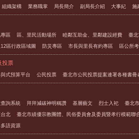
組織架構
業務職掌
局長簡介
副局長介紹
大事紀
施
訊專區
區、里民活動場所
睦鄰互助金、里鄰建設經費
臺北
12區行政區域圖
防災專區
市長與里長有約專區
區公所考
及投票
參與式預算平台
公民投票
臺北市公民投票提案連署各種書冊
教查詢系統
拜拜減碳神明稱讚
基層藝文
烈士入祀
臺北
護台北
臺北市績優宗教團體、民俗委員會及委員暨孝行模範聯
與多語資源