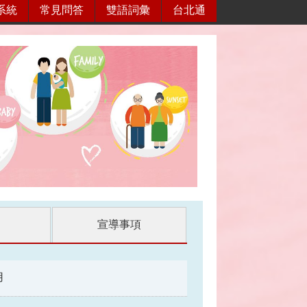
系統
常見問答
雙語詞彙
台北通
宣導事項
用