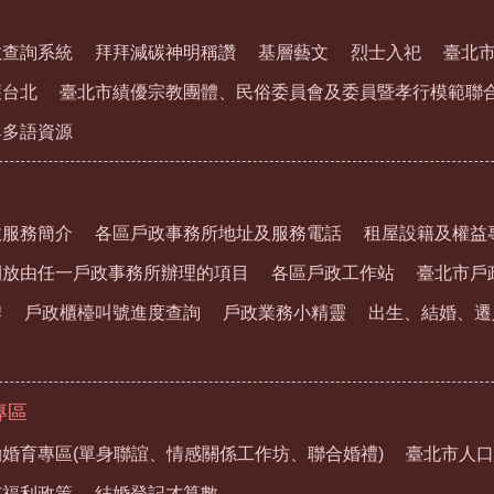
教查詢系統
拜拜減碳神明稱讚
基層藝文
烈士入祀
臺北
護台北
臺北市績優宗教團體、民俗委員會及委員暨孝行模範聯
與多語資源
政服務簡介
各區戶政事務所地址及服務電話
租屋設籍及權益
開放由任一戶政事務所辦理的項目
各區戶政工作站
臺北市戶
牌
戶政櫃檯叫號進度查詢
戶政業務小精靈
出生、結婚、遷
專區
婚育專區(單身聯誼、情感關係工作坊、聯合婚禮)
臺北市人口
市福利政策
結婚登記才算數