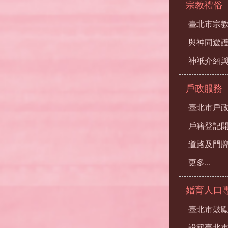
宗教禮俗
臺北市宗
與神同遊
神祇介紹
戶政服務
臺北市戶
戶籍登記
道路及門
更多...
婚育人口
臺北市鼓勵
設籍臺北