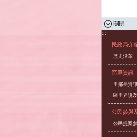
關閉
:::
民政局介
歷史沿革
區里資訊
里鄰長資
區里界說及
公民參與
公民提案