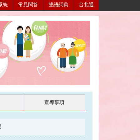
系統
常見問答
雙語詞彙
台北通
宣導事項
用