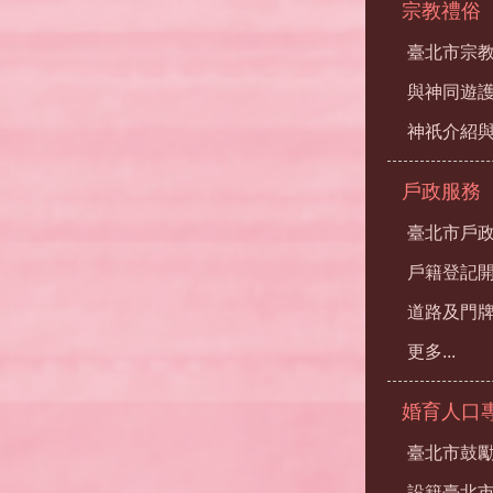
宗教禮俗
臺北市宗
與神同遊
神祇介紹
戶政服務
臺北市戶
戶籍登記
道路及門
更多...
婚育人口
臺北市鼓勵
設籍臺北