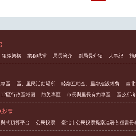
紹
組織架構
業務職掌
局長簡介
副局長介紹
大事紀
施
訊專區
區、里民活動場所
睦鄰互助金、里鄰建設經費
臺北
12區行政區域圖
防災專區
市長與里長有約專區
區公所考
及投票
參與式預算平台
公民投票
臺北市公民投票提案連署各種書冊