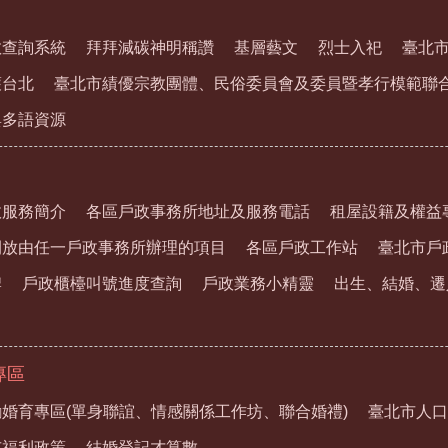
教查詢系統
拜拜減碳神明稱讚
基層藝文
烈士入祀
臺北
護台北
臺北市績優宗教團體、民俗委員會及委員暨孝行模範聯
與多語資源
政服務簡介
各區戶政事務所地址及服務電話
租屋設籍及權益
開放由任一戶政事務所辦理的項目
各區戶政工作站
臺北市戶
牌
戶政櫃檯叫號進度查詢
戶政業務小精靈
出生、結婚、遷
專區
婚育專區(單身聯誼、情感關係工作坊、聯合婚禮)
臺北市人口
市福利政策
結婚登記才算數