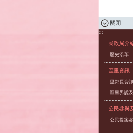
關閉
:::
民政局介
歷史沿革
區里資訊
里鄰長資
區里界說及
公民參與
公民提案