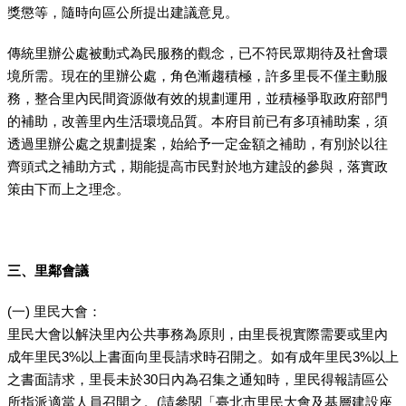
獎懲等，隨時向區公所提出建議意見。
傳統里辦公處被動式為民服務的觀念，已不符民眾期待及社會環
境所需。現在的里辦公處，角色漸趨積極，許多里長不僅主動服
務，整合里內民間資源做有效的規劃運用，並積極爭取政府部門
的補助，改善里內生活環境品質。本府目前已有多項補助案，須
透過里辦公處之規劃提案，始給予一定金額之補助，有別於以往
齊頭式之補助方式，期能提高市民對於地方建設的參與，落實政
策由下而上之理念。
三、里鄰會議
(一) 里民大會：
里民大會以解決里內公共事務為原則，由里長視實際需要或里內
成年里民3%以上書面向里長請求時召開之。如有成年里民3%以上
之書面請求，里長未於30日內為召集之通知時，里民得報請區公
所指派適當人員召開之。(請參閱「臺北市里民大會及基層建設座