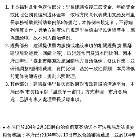
里長福利及角色定位部分：里長建議恢復三節獎金、年終獎金
或比照公務員編列退休金等，依地方民意代表費用支給及村里
長事務補助費補助條例第8條規定，本條例未規定者，不得編
列預算支付，另地方制度法已規定里長係由里民選舉產生，應
為無給職。故不列入自治條例。
經費部分：建議提供里內服務或建設事項的相關經費(如里鄰
建設服務經費、回饋金等)，取消經常門及資本門比例。因本
府正辦理「臺北市鄰避設施回饋地方自治條例」修法作業，並
研議調整相關經費經、資門比例，基於一致性原則，本局將俟
前開條例通過後，規劃比照辦理。
其他部分：建議提供里長與市政府對市政建設的溝通平台。本
局已奉 市長指示以「里長單一窗口」方式辦理，市府各局
處，已設有專人處理里長反應事項。
● 本局已於104年2月3日將自治條例草案函送本府法務局及法規委
員會審議；本府已於104年3月10日市政會議審議通過，並於104年