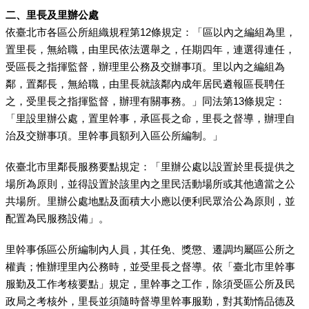
二、里長及里辦公處
依臺北市各區公所組織規程第12條規定：「區以內之編組為里，
置里長，無給職，由里民依法選舉之，任期四年，連選得連任，
受區長之指揮監督，辦理里公務及交辦事項。里以內之編組為
鄰，置鄰長，無給職，由里長就該鄰內成年居民遴報區長聘任
之，受里長之指揮監督，辦理有關事務。」同法第13條規定：
「里設里辦公處，置里幹事，承區長之命，里長之督導，辦理自
治及交辦事項。里幹事員額列入區公所編制。」
依臺北市里鄰長服務要點規定：「里辦公處以設置於里長提供之
場所為原則，並得設置於該里內之里民活動場所或其他適當之公
共場所。里辦公處地點及面積大小應以便利民眾洽公為原則，並
配置為民服務設備」。
里幹事係區公所編制內人員，其任免、獎懲、遷調均屬區公所之
權責；惟辦理里內公務時，並受里長之督導。依「臺北市里幹事
服勤及工作考核要點」規定，里幹事之工作，除須受區公所及民
政局之考核外，里長並須隨時督導里幹事服勤，對其勤惰品德及