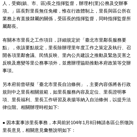
人，受鄉(鎮、市、區)長之指揮監督，辦理村(里)公務及交辦事
項。」區長對里長無任免權，惟在行政體制上，里長與區公所在
業務上有直接隸屬的關係，受區長的指揮監督，同時指揮監督所
屬鄰長。
有關本市里長之工作項目，詳細規定於「臺北市里鄰長服務要
點」，依該要點規定，里長除辦理里年度工作之策定及執行、召
開各項里鄰會議、民情反映、里內公共建設之推動及緊急災害之
反映及應變等里公務事項外，並應辦理協助推動本府政策等交辦
事項。
另本府前曾研擬「臺北市里長自治條例」，主要內容係將各行政
規則中之里長相關規範，如里長服務內容及定位、里長證明事
項、里長福利、里長工作研習及表揚等納入自治條例，以提升法
律位階。相關辦理時程如下:
● 因本案事涉里長事務，本局前於104年1月8日轉請各區公所徵詢
里長意見，相關意見彙整說明如下：