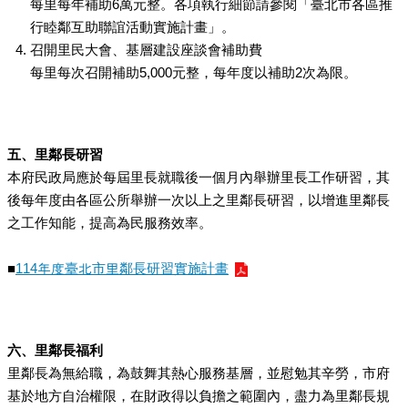
每里每年補助6萬元整。各項執行細節請參閱「臺北市各區推
行睦鄰互助聯誼活動實施計畫」。
召開里民大會、基層建設座談會補助費
每里每次召開補助5,000元整，每年度以補助2次為限。
五、里鄰長研習
本府民政局應於每屆里長就職後一個月內舉辦里長工作研習，其
後每年度由各區公所舉辦一次以上之里鄰長研習，以增進里鄰長
之工作知能，提高為民服務效率。
■
114年度臺北市里鄰長研習實施計畫
六、里鄰長福利
里鄰長為無給職，為鼓舞其熱心服務基層，並慰勉其辛勞，市府
基於地方自治權限，在財政得以負擔之範圍內，盡力為里鄰長規