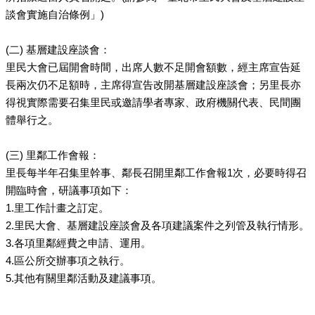
談會實施自治條例」)
(二) 基層建設座談會：
里民大會已屆開會時間，出席人數不足開會額數，經主席宣告延
長兩次仍不足額時，主席得宣告改開基層建設座談會；另里長亦
得視實際需要召集里民或邀請學者專家、政府機關代表、民間團
體舉行之。
(三) 里鄰工作會報：
里長每半年召集里幹事、鄰長召開里鄰工作會報1次，必要時得召
開臨時會，研議事項如下：
1.里工作計畫之訂定。
2.里民大會、基層建設座談會及各項建議案件之列管及執行情形。
3.各項里鄰經費之申請、運用。
4.區公所交辦事項之執行。
5.其他有關里鄰活動及建議事項。