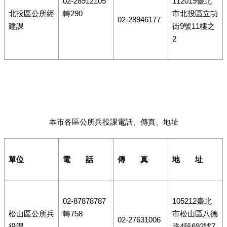
02-28912105
112019臺北
北投區公所經
轉290
市北投區立功
02-28946177
建課
街9號11樓之
2
本市各區公所兵役課電話、傳真、地址
單位
電 話
傳 真
地 址
02-87878787
105212臺北
松山區公所兵
轉758
市松山區八德
02-27631006
役課
路4段692號7