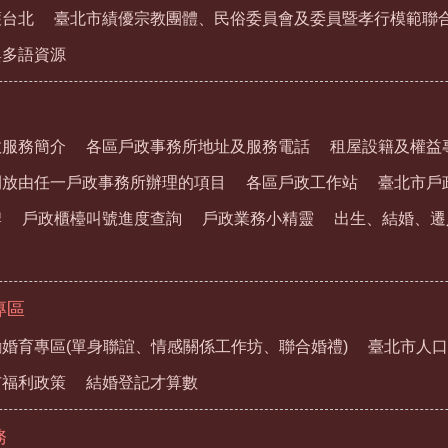
護台北
臺北市績優宗教團體、民俗委員會及委員暨孝行模範聯
與多語資源
政服務簡介
各區戶政事務所地址及服務電話
租屋設籍及權益
開放由任一戶政事務所辦理的項目
各區戶政工作站
臺北市戶
牌
戶政櫃檯叫號進度查詢
戶政業務小精靈
出生、結婚、遷
專區
婚育專區(單身聯誼、情感關係工作坊、聯合婚禮)
臺北市人口
市福利政策
結婚登記才算數
務