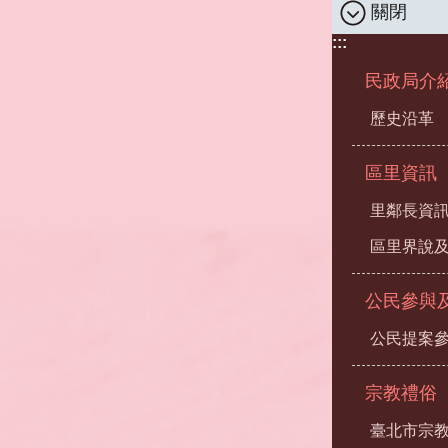
關閉
:::
民政局介
歷史沿革
區里資訊
里鄰長資
區里界說及
公民參與
公民提案
宗教禮俗
臺北市宗