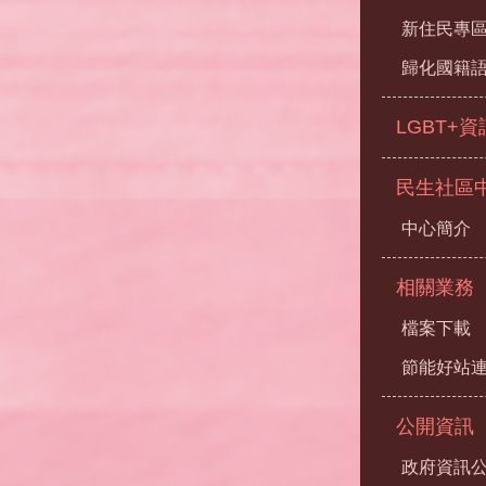
新住民專
歸化國籍
LGBT+
民生社區
中心簡介
相關業務
檔案下載
節能好站
公開資訊
政府資訊