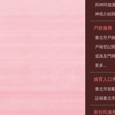
與神同遊
神祇介紹
戶政服務
臺北市戶
戶籍登記
道路及門
更多...
婚育人口
臺北市鼓勵
設籍臺北
新住民服