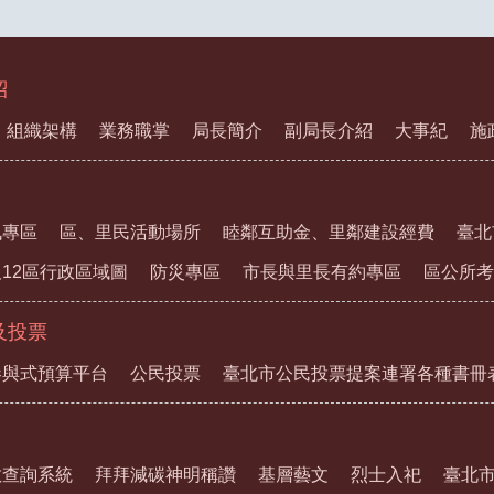
紹
組織架構
業務職掌
局長簡介
副局長介紹
大事紀
施
訊專區
區、里民活動場所
睦鄰互助金、里鄰建設經費
臺北
12區行政區域圖
防災專區
市長與里長有約專區
區公所考
及投票
參與式預算平台
公民投票
臺北市公民投票提案連署各種書冊
教查詢系統
拜拜減碳神明稱讚
基層藝文
烈士入祀
臺北