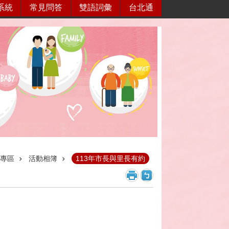
系統
常見問答
雙語詞彙
台北通
專區
活動相簿
113年市長與里長有約