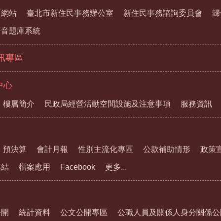
區網站
臺北市新住民事務辦公室
新住民事務諮詢委員會
歸
語音題庫系統
資訊專區
中心
樓層簡介
民政局經營活動空間設施及注意事項
服務資訊
預決算
會計月報
性別主流化專區
公款補助情形
政策
連結
檔案應用
Facebook
更多...
公開
統計資料
公文公開專區
公職人員及關係人身分關係公