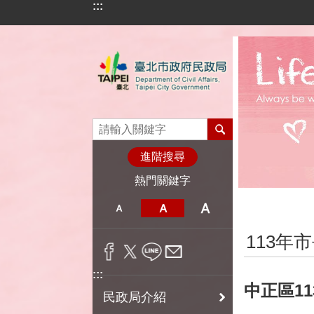
:::
跳到主要內容區塊
進階搜尋
熱門關鍵字
:::
113年
:::
中正區1
民政局介紹