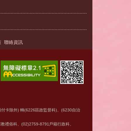
策
聯絡資訊
付卡除外) 轉(6226區政監督科)、(6230自治
6宗教禮俗科、(02)2759-8791戶籍行政科、