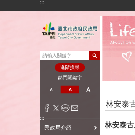
:::
跳到主要內容區塊
進階搜尋
熱門關鍵字
:::
林安泰
:::
林安泰古
民政局介紹