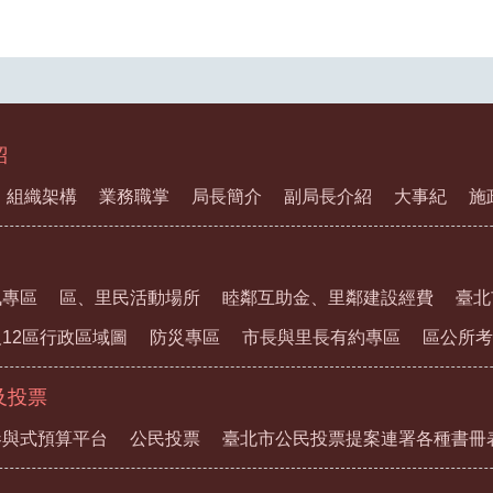
紹
組織架構
業務職掌
局長簡介
副局長介紹
大事紀
施
訊專區
區、里民活動場所
睦鄰互助金、里鄰建設經費
臺北
12區行政區域圖
防災專區
市長與里長有約專區
區公所考
及投票
參與式預算平台
公民投票
臺北市公民投票提案連署各種書冊