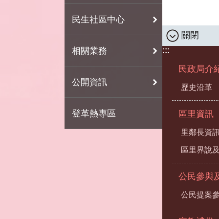
民生社區中心
關閉
相關業務
:::
民政局介
公開資訊
歷史沿革
登革熱專區
區里資訊
里鄰長資
區里界說及
公民參與
公民提案