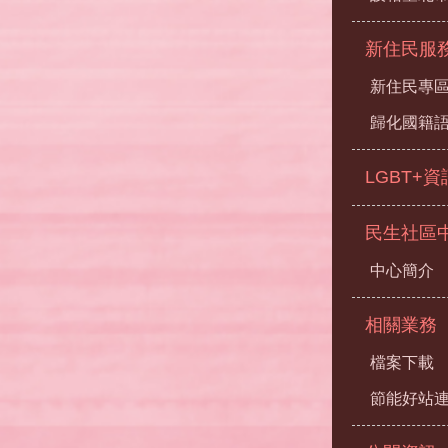
新住民服
新住民專
歸化國籍
LGBT+
民生社區
中心簡介
相關業務
檔案下載
節能好站