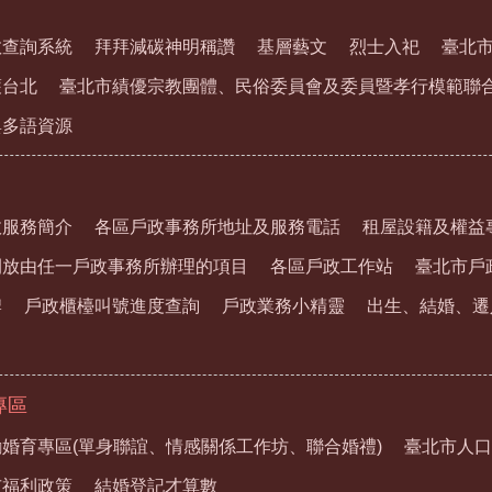
教查詢系統
拜拜減碳神明稱讚
基層藝文
烈士入祀
臺北
護台北
臺北市績優宗教團體、民俗委員會及委員暨孝行模範聯
與多語資源
政服務簡介
各區戶政事務所地址及服務電話
租屋設籍及權益
開放由任一戶政事務所辦理的項目
各區戶政工作站
臺北市戶
牌
戶政櫃檯叫號進度查詢
戶政業務小精靈
出生、結婚、遷
專區
婚育專區(單身聯誼、情感關係工作坊、聯合婚禮)
臺北市人口
市福利政策
結婚登記才算數