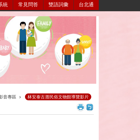
系統
常見問答
雙語詞彙
台北通
影音專區
林安泰古厝民俗文物館導覽影片