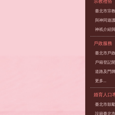
宗教禮俗
臺北市宗
與神同遊
神祇介紹
戶政服務
臺北市戶
戶籍登記
道路及門
更多...
婚育人口
臺北市鼓勵
設籍臺北