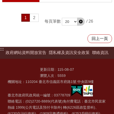
1
2
/
26
每頁筆數
回上一頁
:::
政府網站資料開放宣告
隱私權及資訊安全政策
聯絡資訊
更新日期
115-08-07
瀏覽人次
5559
機關地址：110204 臺北市信義區市府路1號 中央區9樓
臺北市政府民政局統一編號：03778709
聯絡電話：(02)2720-8889(代表號)免付費電話：臺北市民當家
熱線 1999(公共電話及預付卡除外) 轉(6226區政監督科)、
(6230自治行政科)、(1909宗教禮俗科)、(6253戶籍行政科)、