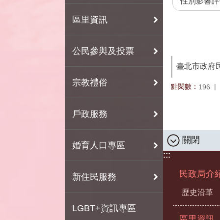
性別影響評
區里資訊
公民參與及投票
臺北市政府
宗教禮俗
點閱數：
196
戶政服務
關閉
婚育人口專區
:::
民政局介
新住民服務
歷史沿革
LGBT+資訊專區
區里資訊