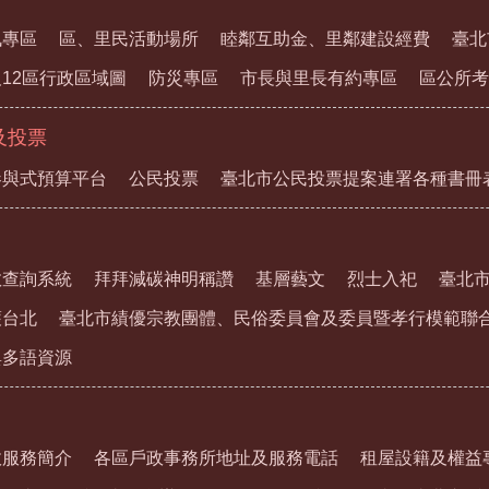
訊專區
區、里民活動場所
睦鄰互助金、里鄰建設經費
臺北
12區行政區域圖
防災專區
市長與里長有約專區
區公所考
及投票
參與式預算平台
公民投票
臺北市公民投票提案連署各種書冊
教查詢系統
拜拜減碳神明稱讚
基層藝文
烈士入祀
臺北
護台北
臺北市績優宗教團體、民俗委員會及委員暨孝行模範聯
與多語資源
政服務簡介
各區戶政事務所地址及服務電話
租屋設籍及權益