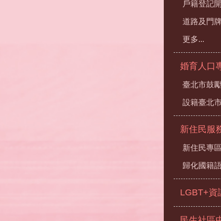
戶籍登記
道路及門
更多...
婚育人口
臺北市鼓勵
設籍臺北
新住民服
新住民專
歸化國籍
LGBT+
民生社區