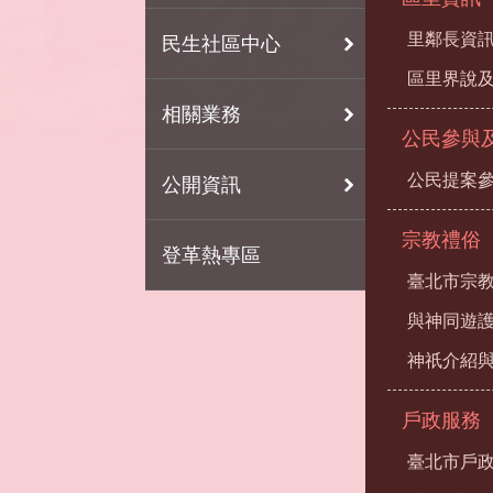
里鄰長資
民生社區中心
區里界說及
相關業務
公民參與
公民提案
公開資訊
宗教禮俗
登革熱專區
臺北市宗
與神同遊
神祇介紹
戶政服務
臺北市戶