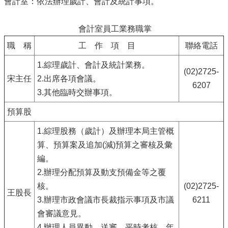
會計室：依法辦理歲計、會計及統計事項。
會計室員工業務職掌
職 稱
工 作 項 目
聯絡電話
1.綜理歲計、會計及統計業務。
(02)2725-
宋主任
2.出席各項會議。
6207
3.其他臨時交辦事項。
預算股
1.綜理股務（歲計）及辦理本局主管概
算、預算案及追加(減)預算之審核及彙
編。
2.辦理分配預算及動支預備金等之覆
核。
(02)2725-
王股長
3.辦理市政會議市長裁指示事項及市議
6211
會審議意見。
4.辦理人員異動、送審、平時考核、年