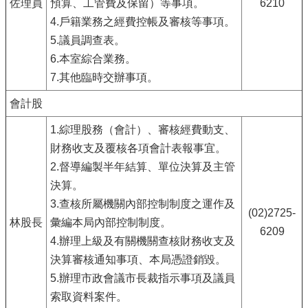
佐理員
預算、工管費及保留）等事項。
6210
4.戶籍業務之經費控帳及審核等事項。
5.議員調查表。
6.本室綜合業務。
7.其他臨時交辦事項。
會計股
1.綜理股務（會計）、審核經費動支、
財務收支及覆核各項會計表報事宜。
2.督導編製半年結算、單位決算及主管
決算。
3.查核所屬機關內部控制制度之運作及
(02)2725-
林股長
彙編本局內部控制制度。
6209
4.辦理上級及有關機關查核財務收支及
決算審核通知事項、本局憑證銷毀。
5.辦理市政會議市長裁指示事項及議員
索取資料案件。