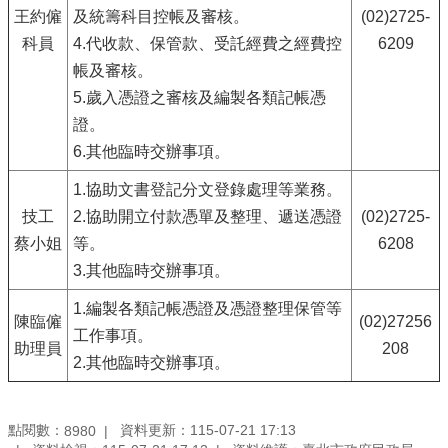
王約僱
及統籌科目控帳及審核。
(02)2725-
科員
4.代收款、保管款、受託經費之經費控
6209
帳及審核。
5.歲入憑證之審核及編製各類記帳憑
證。
6.其他臨時交辦事項。
1.協助文書登記分文登錄處理等業務。
技工
2.協助開立付款憑單及整理、遞送憑證
(02)2725-
蔡小姐
等。
6208
3.其他臨時交辦事項。
1.編製各類記帳憑證及憑證整理保管等
陳臨僱
(02)27256
工作事項。
助理員
208
2.其他臨時交辦事項。
點閱數：
資料更新：115-07-21 17:13
8980