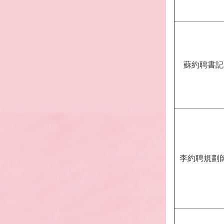
蘇約聘書記
李約聘規劃