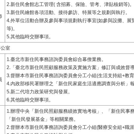
2.新住民會館志工管理
(
含招募、保險、管考、津貼核銷等)
3.新住民繪館各項活動、接待參訪、特展等之規劃與執行。
師
4.外單位活動合辦及參與事項規劃執行事宜(如參與設攤、展
等)。
5.其他臨時交辦事項。
辦公室
1.臺北市新住民事務諮詢委員會綜合幕僚業務。
2.「臺北市新住民照顧服務政策及實施方案」修訂與成效督
3.督辦本市新住民事務諮詢委員會分工小組(生活支持組+教育
員
4.內政部移民署辦理之「新住民家庭生活適應調查與分析」
5.新二代培力政策研究與發展。
6.其他臨時交辦事項。
1.辦理中央「新住民照顧服務績效實地考核」、「新住民事
「新住民發展基金」等相關業務。
2.督辦本市新住民事務諮詢委員會分工小組(醫療安全組+職涯