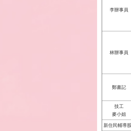
李辦事員
林辦事員
鄭書記
技工
麥小姐
新住民輔導