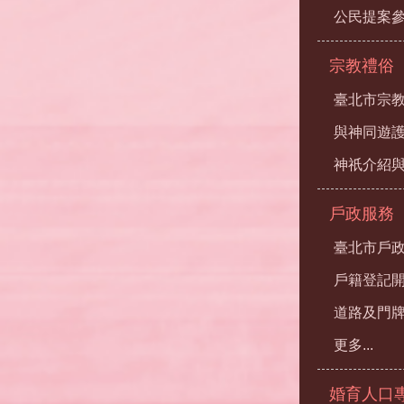
公民提案
宗教禮俗
臺北市宗
與神同遊
神祇介紹
戶政服務
臺北市戶
戶籍登記
道路及門
更多...
婚育人口