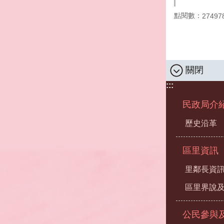
點閱數：
27497
關閉
:::
民政局介
歷史沿革
區里資訊
里鄰長資
區里界說及
公民參與