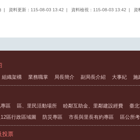
資料更新：115-08-03 13:42
資料檢視：115-08-03 13:42
資
8
紹
組織架構
業務職掌
局長簡介
副局長介紹
大事紀
施
訊專區
區、里民活動場所
睦鄰互助金、里鄰建設經費
臺北
12區行政區域圖
防災專區
市長與里長有約專區
區公所考
及投票