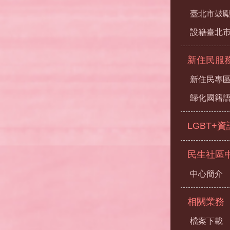
臺北市鼓勵
設籍臺北
新住民服
新住民專
歸化國籍
LGBT+
民生社區
中心簡介
相關業務
檔案下載