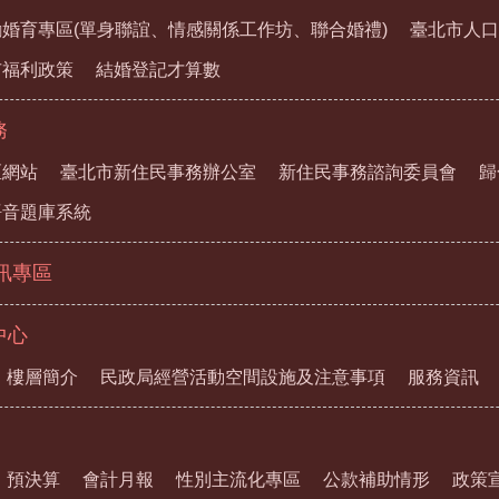
婚育專區(單身聯誼、情感關係工作坊、聯合婚禮)
臺北市人口
市福利政策
結婚登記才算數
務
區網站
臺北市新住民事務辦公室
新住民事務諮詢委員會
歸
語音題庫系統
資訊專區
中心
樓層簡介
民政局經營活動空間設施及注意事項
服務資訊
預決算
會計月報
性別主流化專區
公款補助情形
政策