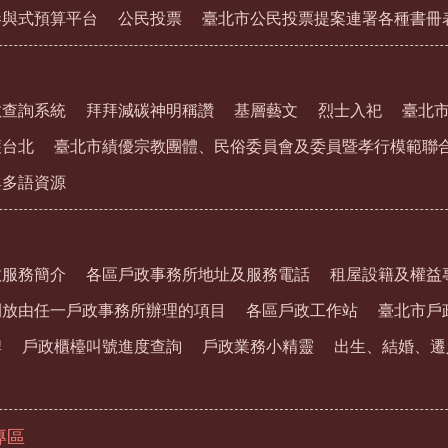
參與式預算平台
公民投票
臺北市公民投票提案連署各種書冊
教查詢系統
拜拜減碳神明稱讚
基層藝文
烈士入祀
臺北
護台北
臺北市績優宗教團體、民俗委員會及委員暨孝行模範聯
與多語資源
政服務簡介
各區戶政事務所地址及服務電話
租屋設籍及權益
開放由任一戶政事務所辦理的項目
各區戶政工作站
臺北市戶
牌
戶政櫃檯叫號進度查詢
戶政業務小精靈
出生、結婚、遷
專區