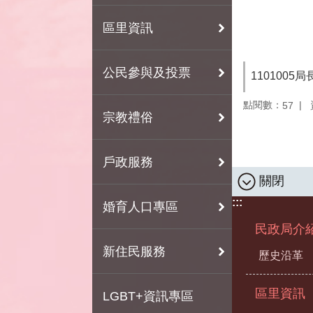
區里資訊
公民參與及投票
1101005
點閱數：
57
宗教禮俗
戶政服務
關閉
:::
婚育人口專區
民政局介
新住民服務
歷史沿革
區里資訊
LGBT+資訊專區