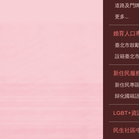
道路及門
更多...
婚育人口
臺北市鼓勵
設籍臺北
新住民服
新住民專
歸化國籍
LGBT+
民生社區