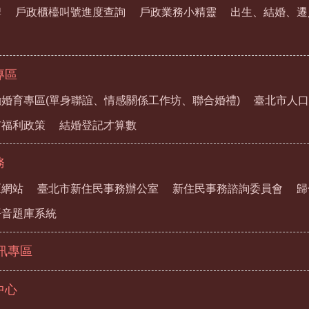
牌
戶政櫃檯叫號進度查詢
戶政業務小精靈
出生、結婚、遷
專區
婚育專區(單身聯誼、情感關係工作坊、聯合婚禮)
臺北市人口
市福利政策
結婚登記才算數
務
區網站
臺北市新住民事務辦公室
新住民事務諮詢委員會
歸
語音題庫系統
資訊專區
中心