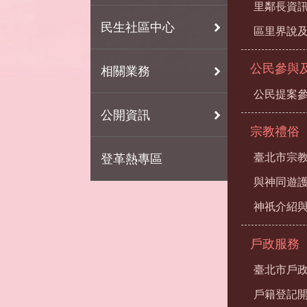
里鄰長資
民生社區中心
區里界說及
公民參與
相關業務
公民提案
公開資訊
宗教禮俗
臺北市宗
登革熱專區
與神同遊
神祇介紹
戶政服務
臺北市戶
戶籍登記