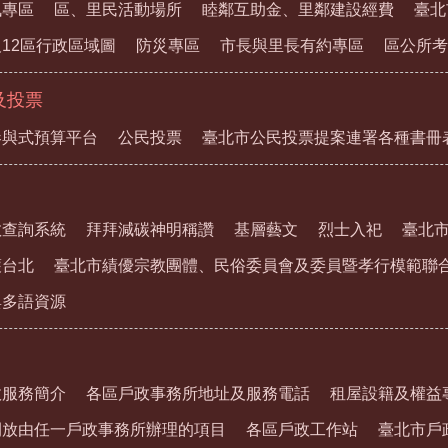
訊專區
區、里民活動場所
睦鄰互助金、里鄰建設經費
臺北
12區行政區域圖
防災專區
市長與里長有約專區
區公所考
及投票
參與式預算平台
公民投票
臺北市公民投票提案連署各種書冊
教查詢系統
拜拜減碳神明稱讚
基層藝文
烈士入祀
臺北
護台北
臺北市績優宗教團體、民俗委員會及委員暨孝行模範聯
與多語資源
政服務簡介
各區戶政事務所地址及服務電話
租屋設籍及權益
開放由任一戶政事務所辦理的項目
各區戶政工作站
臺北市戶