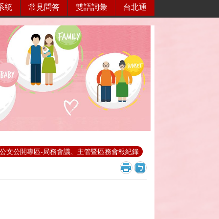
系統
常見問答
雙語詞彙
台北通
公文公開專區-局務會議、主管暨區務會報紀錄