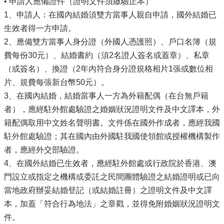
• 申請人應備證件（證明文件須繳驗正本）
1、申請人：在國內結婚須雙方當事人親自申請，國外結婚已
生效者得一方申請。
2、應備雙方當事人身分證（外國人憑護照）、戶口名簿（規
費每份30元）、結婚書約（須2名證人簽名或蓋章）、私章
（或簽名）、換證（2年內符合身分證規格相片1張或數位相
片、規費每張新台幣50元）。
3、在國內結婚，結婚當事人一方為外籍配偶（在台無戶籍
者），應經駐外館處驗證之婚姻狀況證明文件及中文譯本，外
籍配偶取用中文姓名聲明書。文件係在國外作成者，應經我國
駐外館處
驗證；其在國內由外國駐我國使領館或授權機構製作
者，應經外交部驗證。
4、在國外結婚已生效者，應經駐外館處或行政院於香港、澳
門設立或指定之機構或委託之民間團體驗證之結婚證明或已向
當地政府辦妥結婚登記（或結婚註冊）之證明文件及中文譯
本，加蓋「符合行為地法」之章戳，並得免附婚姻狀況證明文
件。