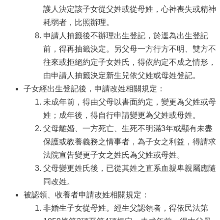
護人決定該子女從父姓或從母姓，心神喪失或精神
耗弱者，比照辦理。
申請人抽籤後不辦理出生登記，於逕為出生登記
前，得再抽籤決定。另父母一方行方不明、雙方不
往來或拒絕約定子女姓氏，得依約定不成之情形，
由申請人抽籤決定新生兒依父姓或母姓登記。
子女經出生登記後，申請改姓相關規定：
未成年前，得由父母以書面約定，變更為父姓或母
姓；成年後，得自行申請變更為父姓或母姓。
父母離婚、一方死亡、生死不明滿3年或顯有未盡
保護或教養義務之情事者，為子女之利益，得請求
法院宣告變更子女之姓氏為父姓或母姓。
父母變更姓氏後，已從其姓之直系血親卑親屬應隨
同改姓。
被認領、收養者申請改姓相關規定：
非婚生子女從母姓。經生父認領者，得依民法第