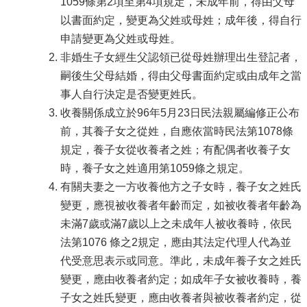
1059條第2項至第4項規定，未成年前，得由父母
以書面約定，變更為父姓或母姓；成年後，得自行
申請變更為父姓或母姓。
非婚生子女經生父認領已從母姓辦理出生登記者，
嗣後生父母結婚，得由父母書面約定或由成年之當
事人自行決定是否變更姓氏。
收養關係成立於96年5月23日民法親屬編修正公布
前，其養子女之從姓，自應依當時民法第1078條
規定，養子女從收養者之姓；有配偶者收養子女
時，養子女之姓適用第1059條之規定。
有關夫妻之一方收養他方之子女時，養子女之姓氏
變更，應視被收養者年齡而定，如被收養者年齡為
未滿7歲或滿7歲以上之未成年人被收養時，依民
法第1076 條之2規定，應由其法定代理人代為並
代受意思表示或同意。準此，未成年養子女之姓氏
變更，應由收養者約定；如成年子女被收養時，養
子女之姓氏變更，應由收養者與被收養者約定，從