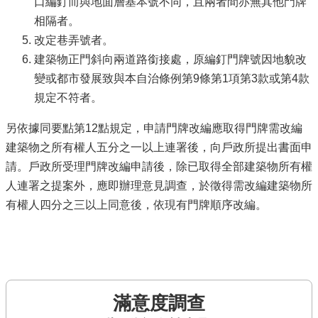
口編釘而與地面層基本號不同，且兩者間亦無其他門牌
相隔者。
改定巷弄號者。
建築物正門斜向兩道路銜接處，原編釘門牌號因地貌改
變或都市發展致與本自治條例第9條第1項第3款或第4款
規定不符者。
另依據同要點第12點規定，申請門牌改編應取得門牌需改編
建築物之所有權人五分之一以上連署後，向戶政所提出書面申
請。戶政所受理門牌改編申請後，除已取得全部建築物所有權
人連署之提案外，應即辦理意見調查，於徵得需改編建築物所
有權人四分之三以上同意後，依現有門牌順序改編。
滿意度調查