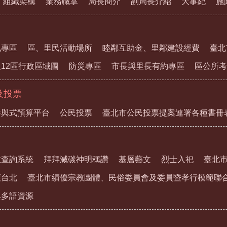
組織架構
業務職掌
局長簡介
副局長介紹
大事紀
施
訊專區
區、里民活動場所
睦鄰互助金、里鄰建設經費
臺北
12區行政區域圖
防災專區
市長與里長有約專區
區公所考
及投票
參與式預算平台
公民投票
臺北市公民投票提案連署各種書冊
教查詢系統
拜拜減碳神明稱讚
基層藝文
烈士入祀
臺北
護台北
臺北市績優宗教團體、民俗委員會及委員暨孝行模範聯
與多語資源