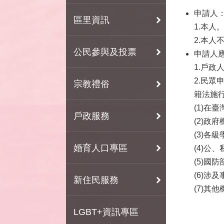
申請人
區里資訊
1.本人
2.本
公民參與及投票
申請人
1.戶
2.民
宗教禮俗
籍法施行
(1)在
戶政服務
(2)政
(3)各
婚育人口專區
(4)公
(5)
(6)
新住民服務
(7)其
LGBT+資訊專區