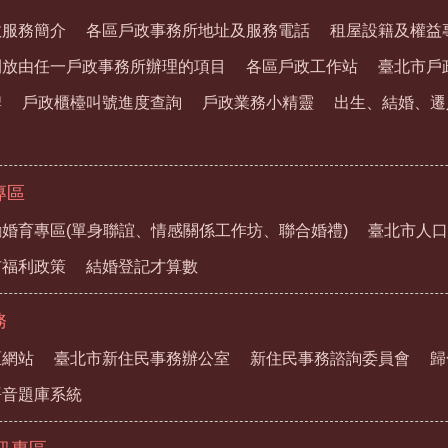
政服務簡介
各區戶政事務所地址及服務電話
租屋設籍及權益
開放由任一戶政事務所辦理的項目
各區戶政工作站
臺北市戶
牌
戶政櫃檯叫號進度查詢
戶政業務小精靈
出生、結婚、遷
專區
婚育專區(單身聯誼、情感關係工作坊、聯合婚禮)
臺北市人口
市福利政策
結婚登記才算數
務
區網站
臺北市新住民事務辦公室
新住民事務諮詢委員會
歸
語音題庫系統