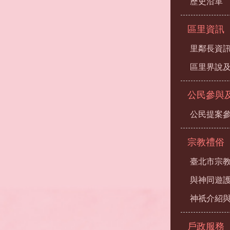
歷史沿革
區里資訊
里鄰長資
區里界說及
公民參與
公民提案
宗教禮俗
臺北市宗
與神同遊
神祇介紹
戶政服務