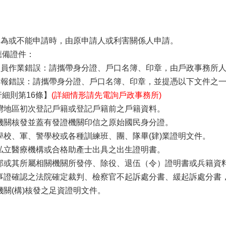
：
。
人不為或不能申請時，由原申請人或利害關係人申請。
應備證件：
政人員作業錯誤：請攜帶身分證、戶口名簿、印章，由戶政事務所
眾申報錯誤：請攜帶身分證、戶口名簿、印章，並提憑以下文件之
細則第16條】
(詳細情形請先電詢戶政事務所)
臺灣地區初次登記戶籍或登記戶籍前之戶籍資料。
府機關核發並蓋有發證機關印信之原始國民身分證。
級學校、軍、警學校或各種訓練班、團、隊畢(肄)業證明文件。
、私立醫療機構或合格助產士出具之出生證明書。
國防部或其所屬相關機關所發停、除役、退伍（令）證明書或兵籍資
涉及事證確認之法院確定裁判、檢察官不起訴處分書、緩起訴處分
他機關(構)核發之足資證明文件。