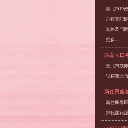
臺北市戶
戶籍登記
道路及門
更多...
婚育人口
臺北市鼓勵
設籍臺北
新住民服
新住民專
歸化國籍