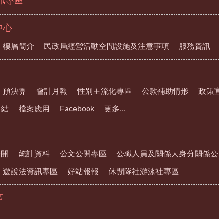
資訊專區
中心
樓層簡介
民政局經營活動空間設施及注意事項
服務資訊
預決算
會計月報
性別主流化專區
公款補助情形
政策
連結
檔案應用
Facebook
更多...
公開
統計資料
公文公開專區
公職人員及關係人身分關係公
遊說法資訊專區
好站報報
休閒隊社游泳社專區
區