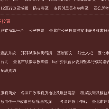
12區行政區域圖
防災專區
市長與里長有約專區
區公所考
及投票
參與式預算平台
公民投票
臺北市公民投票提案連署各種書冊
教查詢系統
拜拜減碳神明稱讚
基層藝文
烈士入祀
臺北
護台北
臺北市績優宗教團體、民俗委員會及委員暨孝行模範聯
與多語資源
政服務簡介
各區戶政事務所地址及服務電話
租屋設籍及權益
開放由任一戶政事務所辦理的項目
各區戶政工作站
臺北市戶