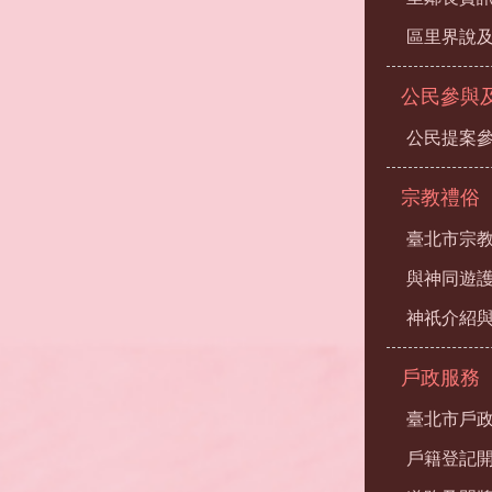
區里界說及
公民參與
公民提案
宗教禮俗
臺北市宗
與神同遊
神祇介紹
戶政服務
臺北市戶
戶籍登記