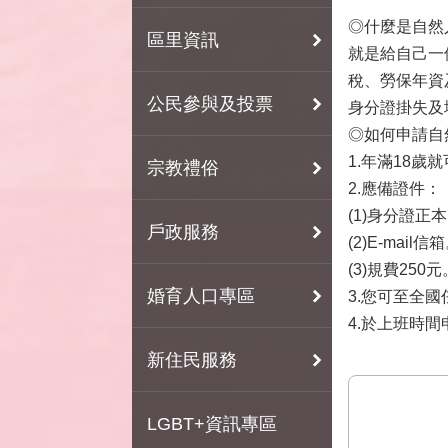
◎什麼是自然
區里資訊
就是給自己一
稅、勞保年資
公民參與及投票
身分證掛失及地政e
◎如何申請自
1.年滿18
宗教禮俗
2.應備證件：
(1)身分證正
戶政服務
(2)E-mail信
(3)規費250元
婚育人口專區
3.您可至全
4.於上班時
新住民服務
LGBT+資訊專區