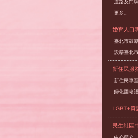
道路及門
更多...
婚育人口
臺北市鼓勵
設籍臺北
新住民服
新住民專
歸化國籍
LGBT+
民生社區
中心簡介