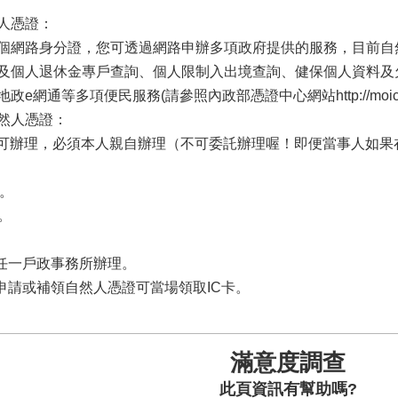
人憑證：
個網路身分證，您可透過網路申辦多項政府提供的服務，目前自
及個人退休金專戶查詢、個人限制入出境查詢、健保個人資料及
網通等多項便民服務(請參照內政部憑證中心網站http://moica.nat.go
然人憑證：
歲就可辦理，必須本人親自辦理（不可委託辦理喔！即便當事人如
本。
箱。
。
國任一戶政事務所辦理。
間申請或補領自然人憑證可當場領取IC卡。
滿意度調查
此頁資訊有幫助嗎?