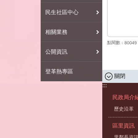
民生社區中心
相關業務
點閱數：
80049
公開資訊
登革熱專區
關閉
:::
民政局介
歷史沿革
區里資訊
里鄰長資