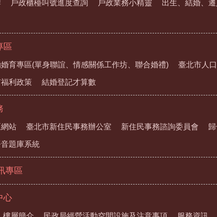
牌
戶政櫃檯叫號進度查詢
戶政業務小精靈
出生、結婚、遷
專區
婚育專區(單身聯誼、情感關係工作坊、聯合婚禮)
臺北市人口
市福利政策
結婚登記才算數
務
區網站
臺北市新住民事務辦公室
新住民事務諮詢委員會
歸
語音題庫系統
資訊專區
中心
樓層簡介
民政局經營活動空間設施及注意事項
服務資訊