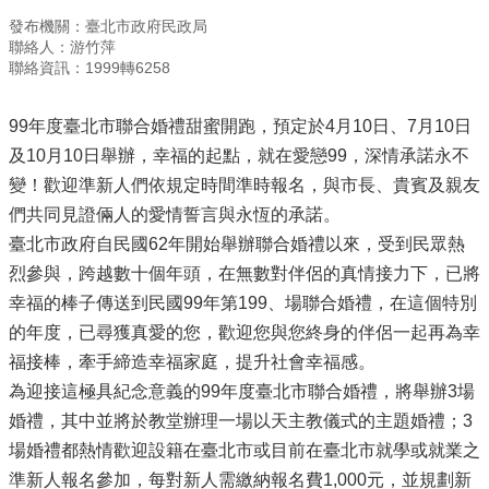
發布機關：臺北市政府民政局
聯絡人：游竹萍
聯絡資訊：1999轉6258
99年度臺北市聯合婚禮甜蜜開跑，預定於4月10日、7月10日
及10月10日舉辦，幸福的起點，就在愛戀99，深情承諾永不
變！歡迎準新人們依規定時間準時報名，與市長、貴賓及親友
們共同見證倆人的愛情誓言與永恆的承諾。
臺北市政府自民國62年開始舉辦聯合婚禮以來，受到民眾熱
烈參與，跨越數十個年頭，在無數對伴侶的真情接力下，已將
幸福的棒子傳送到民國99年第199、場聯合婚禮，在這個特別
的年度，已尋獲真愛的您，歡迎您與您終身的伴侶一起再為幸
福接棒，牽手締造幸福家庭，提升社會幸福感。
為迎接這極具紀念意義的99年度臺北市聯合婚禮，將舉辦3場
婚禮，其中並將於教堂辦理一場以天主教儀式的主題婚禮；3
場婚禮都熱情歡迎設籍在臺北市或目前在臺北市就學或就業之
準新人報名參加，每對新人需繳納報名費1,000元，並規劃新