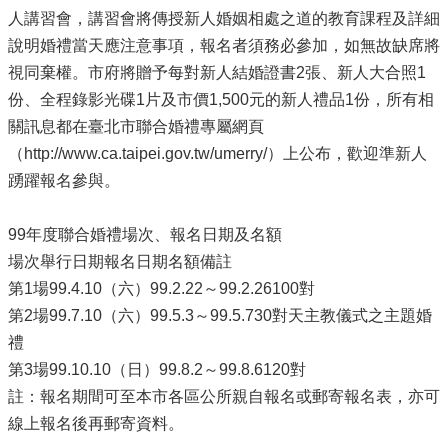
人講習會，講習會將傳授新人婚姻相處之道的教育課程及詳細
說明婚禮當天應注意事項，報名者須務必參加，如無故缺席將
視同棄權。市府將贈予每對新人結婚證書2張、新人大合照1
份、全程錄影光碟1片及市價1,500元的新人禮品1份，所有相
關訊息都在臺北市聯合婚禮專屬網頁
（http://www.ca.taipei.gov.tw/umerry/）上公布，歡迎準新人
踴躍報名參與。
99年度聯合婚禮場次、報名日期及名額
場次舉行日期報名日期名額備註
第1場99.4.10（六）99.2.22～99.2.26100對
第2場99.7.10（六）99.5.3～99.5.730對天主教儀式之主題婚
禮
第3場99.10.10（日）99.8.2～99.8.6120對
註：報名期間可至本市各區公所親自報名或郵寄報名表，亦可
線上報名後再郵寄資料。