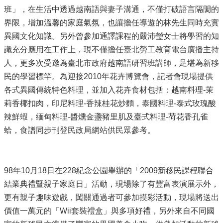
班」，在生活中透過越南語與妻子溝通，不僅打破語言隔閡的
界限，增加溫馨的家庭氣氛，也讓擔任導遊的林先生同時充實
異國文化知識。另外曾參加通譯課程的嚴沛瑩女士將學習的知
識充分應用在工作上，現不僅擔任臺北勞工教育電台廣播主持
人，更多次受邀為臺北市政府越南語研習班講師，足堪為新移
民的學習標竿。為迎接2010年花卉博覽會，記者會現場提供
各式異國傳統特色料理，並加入花卉食材包括：越南料理-茉
莉香椰扣肉，印尼料理-香辣桂花炒麵，泰國料理-泰式玫瑰酸
辣鮮蝦，緬甸料理-醬燻金盞豬里肌及臺式料理-荷花香孔雀
蛤，食譜同步刊登民政局網站供民眾參考。
98年10月18日在228紀念公園舉辦的「2009新移民課程聯合
結業典禮暨親子家庭日」活動，現場除了有豐富表演展示外，
更有親子趣味遊戲，闖關通過者可參加摸彩活動，現場將送出
價值一萬元的「Wii套裝禮盒」與多項好禮，另外來自不同國