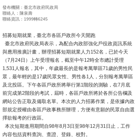
發布機關：臺北市政府民政局
聯絡人：陳泉壽
聯絡資訊：1999轉6245
招募短期就業，臺北市各區戶政所今天開跑
臺北市政府民政局表示，為配合內政部強化戶役政資訊系統
與應用推廣計畫，辦理招募短期就業人力152名，已於今天
（7月24日）上午受理報名，截至中午12時全市總計受理
1,531人報名，其中，年歲最長的是報考萬華區71歲的男性民
眾，最年輕的是17歲民眾女性、男性各1人，分別報考萬華區
及北投區。下午各區戶政所將舉行第1階段的測驗，在7月底
前完成第2階段的考試，屆時，各區戶政所將於各所公告欄及
網站公告正取及備取名單。本次的人力招募作業，是依據內政
部規定授權由各區戶政事務所辦理，方便有意願的民眾自由選
擇欲報考的行政區。
本次短期進用期間自98年8月3日至98年12月31日止，工作
內容包括資料查詢、查證、登錄、校對。