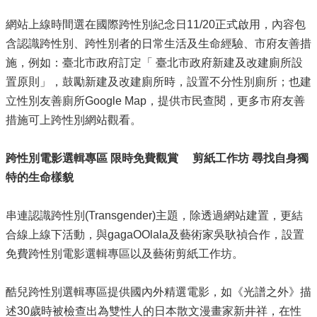
網站上線時間選在國際跨性別紀念日11/20正式啟用，內容包
含認識跨性別、跨性別者的日常生活及生命經驗、市府友善措
施，例如：臺北市政府訂定「 臺北市政府新建及改建廁所設
置原則」，鼓勵新建及改建廁所時，設置不分性別廁所；也建
立性別友善廁所Google Map，提供市民查閱，更多市府友善
措施可上跨性別網站觀看。
跨性別電影選輯專區 限時免費觀賞
剪紙工作坊 尋找自身獨
特的生命樣貌
串連認識跨性別(Transgender)主題，除透過網站建置，更結
合線上線下活動，與gagaOOlala及藝術家吳耿禎合作，設置
免費跨性別電影選輯專區以及藝術剪紙工作坊。
酷兒跨性別選輯專區提供國內外精選電影，如《光譜之外》描
述​​30歲時被檢查出為雙性人的日本散文漫畫家新井祥，在性