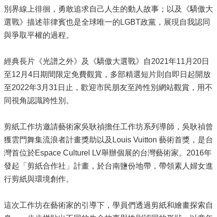
別界線上徘徊，勇敢追求自己人生的動人故事；以及《驕傲大
選戰》描述菲律賓也是全球唯一的LGBT政黨，展現自我認同
與爭取平權的過程。
經典長片《光譜之外》及《驕傲大選戰》自2021年11月20日
至12月4日期間限定免費觀賞，多部精選短片則自即日起開放
至2022年3月31日止，歡迎市民朋友至跨性別網站觀賞，用不
同視角認識跨性別。
剪紙工作坊邀請藝術家吳耿禎擔任工作坊系列導師，吳耿禎曾
獲雲門舞集流浪者計畫獎助以及Louis Vuitton 藝術首獎，是台
灣首位於Espace Culturel LV舉辦個展的台灣藝術家。2016年
發起「剪紙合作社」計畫，於台南鹽份地帶，帶領素人婦女進
行剪紙與環境創作。
這次工作坊在藝術家的引導下，學員們透過剪紙和繪畫探索自