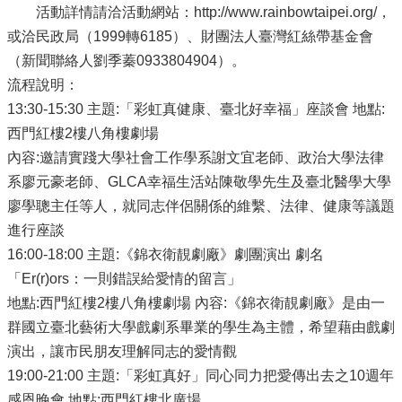
活動詳情請洽活動網站：http://www.rainbowtaipei.org/，
或洽民政局（1999轉6185）、財團法人臺灣紅絲帶基金會
（新聞聯絡人劉季蓁0933804904）。
流程說明：
13:30-15:30 主題:「彩虹真健康、臺北好幸福」座談會 地點:
西門紅樓2樓八角樓劇場
內容:邀請實踐大學社會工作學系謝文宜老師、政治大學法律
系廖元豪老師、GLCA幸福生活站陳敬學先生及臺北醫學大學
廖學聰主任等人，就同志伴侶關係的維繫、法律、健康等議題
進行座談
16:00-18:00 主題:《錦衣衛靚劇廠》劇團演出 劇名
「Er(r)ors：一則錯誤給愛情的留言」
地點:西門紅樓2樓八角樓劇場 內容:《錦衣衛靚劇廠》是由一
群國立臺北藝術大學戲劇系畢業的學生為主體，希望藉由戲劇
演出，讓市民朋友理解同志的愛情觀
19:00-21:00 主題:「彩虹真好」同心同力把愛傳出去之10週年
感恩晚會 地點:西門紅樓北廣場