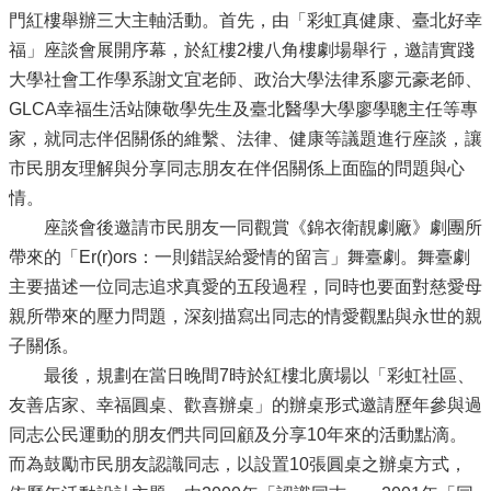
門紅樓舉辦三大主軸活動。首先，由「彩虹真健康、臺北好幸
福」座談會展開序幕，於紅樓2樓八角樓劇場舉行，邀請實踐
大學社會工作學系謝文宜老師、政治大學法律系廖元豪老師、
GLCA幸福生活站陳敬學先生及臺北醫學大學廖學聰主任等專
家，就同志伴侶關係的維繫、法律、健康等議題進行座談，讓
市民朋友理解與分享同志朋友在伴侶關係上面臨的問題與心
情。
座談會後邀請市民朋友一同觀賞《錦衣衛靚劇廠》劇團所
帶來的「Er(r)ors：一則錯誤給愛情的留言」舞臺劇。舞臺劇
主要描述一位同志追求真愛的五段過程，同時也要面對慈愛母
親所帶來的壓力問題，深刻描寫出同志的情愛觀點與永世的親
子關係。
最後，規劃在當日晚間7時於紅樓北廣場以「彩虹社區、
友善店家、幸福圓桌、歡喜辦桌」的辦桌形式邀請歷年參與過
同志公民運動的朋友們共同回顧及分享10年來的活動點滴。
而為鼓勵市民朋友認識同志，以設置10張圓桌之辦桌方式，