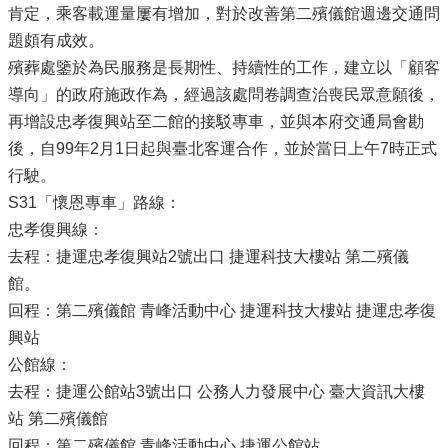
肯定，乘客載運量屢有增加，對於改善第二殯儀館週邊交通問
題頗有成效。
殯葬處鑒於為民服務是長期性、持續性的工作，建立以「顧客
導向」的政府施政作為，經過該處問卷調查治喪民眾意願後，
再增設忠孝復興站至二館的接駁專車，並與本府交通局會勘
後，自99年2月1日起與臺北客運合作，並於當日上午7時正式
行駛。
S31「懷恩專車」路線：
忠孝復興線：
去程：捷運忠孝復興站2號出口 捷運科技大樓站 第二殯儀
館。
回程：第二殯儀館 青峰活動中心 捷運科技大樓站 捷運忠孝復
興站
公館線：
去程：捷運公館站3號出口 公務人力發展中心 臺大資訊大樓
站 第二殯儀館
回程：第二殯儀館 青峰活動中心 捷運公館站