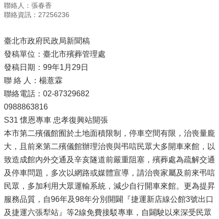
聯絡人：張春香
聯絡資訊：27256236
臺北市政府民政局新聞稿
發稿單位：臺北市殯葬管理處
發稿日期：99年1月29日
聯 絡 人：楊薏霖
聯絡電話：02-87329682
0988863816
S31 懷恩專車 忠孝復興站開張
本市第二殯儀館囿於土地面積限制，停車空間有限，治喪量龐
大，且前來第二殯儀館辦理治喪與弔唁民眾大多開車來館，以
致造成館內外交通及辛亥隧道前嚴重阻塞，殯葬處為疏解交通
及停車問題，多次以網路或媒體宣導，請治喪家屬及前來弔唁
民眾，多加利用大眾運輸系統，減少自行開車來館。更為提昇
服務品質，自96年及98年分別開闢『捷運新店線公館3號出口
及捷運六張犁站』等2線免費接駁專車，自闢駛以來深受民眾