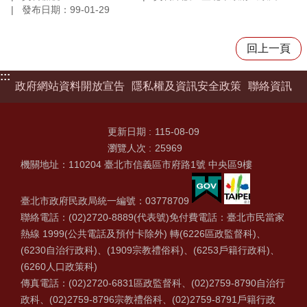
發布日期：99-01-29
回上一頁
:::
政府網站資料開放宣告
隱私權及資訊安全政策
聯絡資訊
更新日期
115-08-09
瀏覽人次
25969
機關地址：110204 臺北市信義區市府路1號 中央區9樓
臺北市政府民政局統一編號：03778709
聯絡電話：(02)2720-8889(代表號)免付費電話：臺北市民當家
熱線 1999(公共電話及預付卡除外) 轉(6226區政監督科)、
(6230自治行政科)、(1909宗教禮俗科)、(6253戶籍行政科)、
(6260人口政策科)
傳真電話：(02)2720-6831區政監督科、(02)2759-8790自治行
政科、(02)2759-8796宗教禮俗科、(02)2759-8791戶籍行政