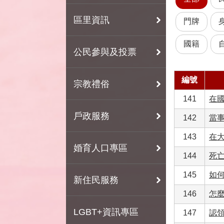
區里資訊
門牌
國籍
公民參與及投票
編號
宗教禮俗
141
在
戶政服務
142
當
143
在
婚育人口專區
144
死
145
如
新住民服務
146
怎
LGBT+資訊專區
147
認