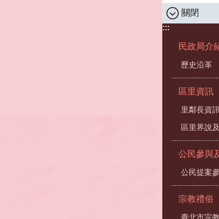
關閉
:::
民政局介
歷史沿革
區里資訊
里鄰長資
區里界說及
公民參與
公民提案
宗教禮俗
臺北市宗