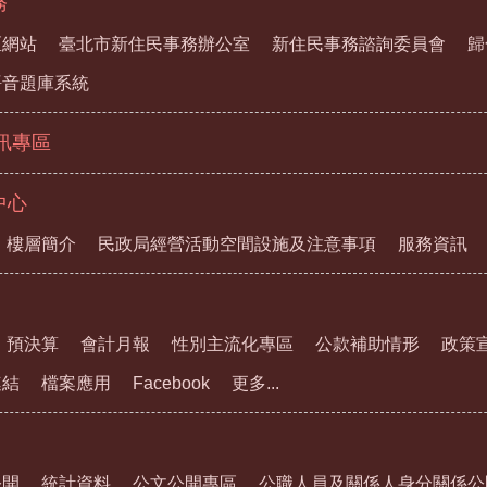
務
區網站
臺北市新住民事務辦公室
新住民事務諮詢委員會
歸
語音題庫系統
資訊專區
中心
樓層簡介
民政局經營活動空間設施及注意事項
服務資訊
預決算
會計月報
性別主流化專區
公款補助情形
政策
連結
檔案應用
Facebook
更多...
公開
統計資料
公文公開專區
公職人員及關係人身分關係公