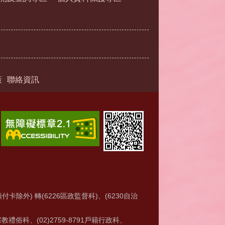
策
聯絡資訊
付卡除外) 轉(6226區政監督科)、(6230自治
6宗教禮俗科、(02)2759-8791戶籍行政科、