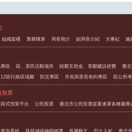
紹
組織架構
業務職掌
局長簡介
副局長介紹
大事紀
施
訊專區
區、里民活動場所
睦鄰互助金、里鄰建設經費
臺北
12區行政區域圖
防災專區
市長與里長有約專區
區公所考
及投票
參與式預算平台
公民投票
臺北市公民投票提案連署各種書冊
教查詢系統
拜拜減碳神明稱讚
基層藝文
烈士入祀
臺北