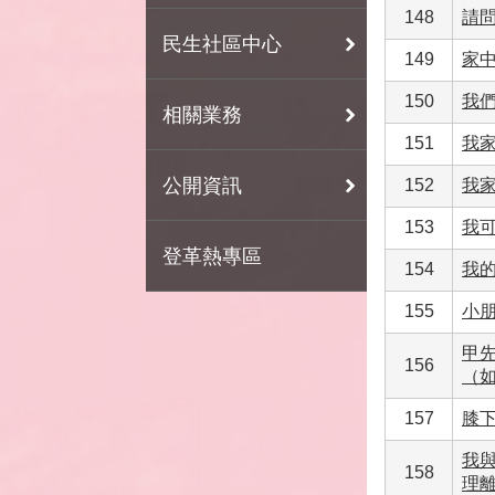
148
請
民生社區中心
149
家
150
我
相關業務
151
我
公開資訊
152
我
153
我
登革熱專區
154
我
155
小
甲
156
（
157
膝
我
158
理