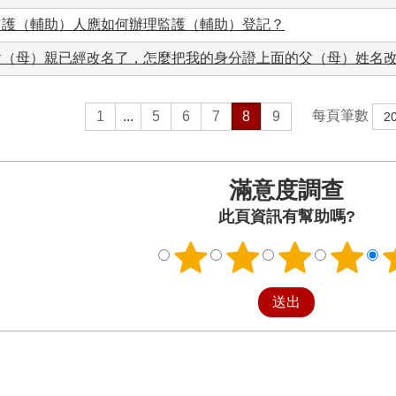
監護（輔助）人應如何辦理監護（輔助）登記？
父（母）親已經改名了，怎麼把我的身分證上面的父（母）姓名
每頁筆數
1
...
5
6
7
8
9
滿意度調查
此頁資訊有幫助嗎?