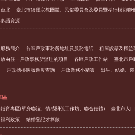
護台北
臺北市績優宗教團體、民俗委員會及委員暨孝行模範聯
與多語資源
政服務簡介
各區戶政事務所地址及服務電話
租屋設籍及權益
開放由任一戶政事務所辦理的項目
各區戶政工作站
臺北市戶
牌
戶政櫃檯叫號進度查詢
戶政業務小精靈
出生、結婚、遷
專區
婚育專區(單身聯誼、情感關係工作坊、聯合婚禮)
臺北市人口
市福利政策
結婚登記才算數