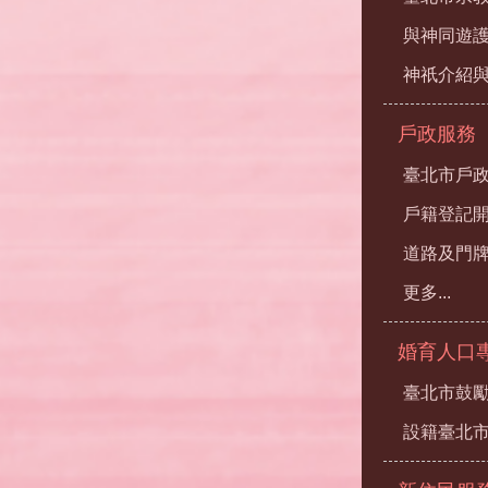
與神同遊
神祇介紹
戶政服務
臺北市戶
戶籍登記
道路及門
更多...
婚育人口
臺北市鼓勵
設籍臺北