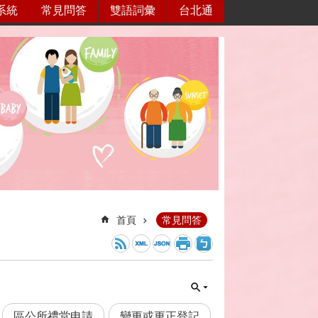
系統
常見問答
雙語詞彙
台北通
首頁
常見問答
區公所禮堂申請
變更或更正登記