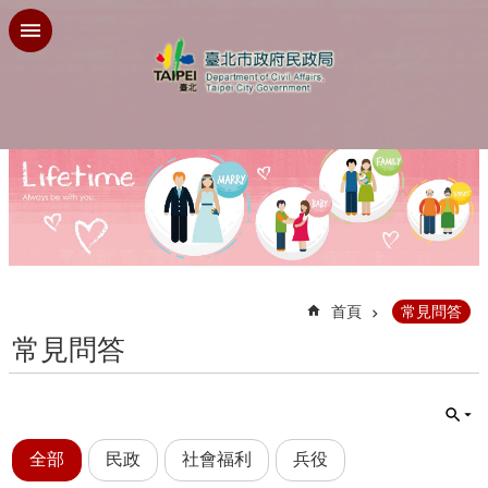
跳到主要內容區塊
:::
首頁
常見問答
常見問答
全部
民政
社會福利
兵役