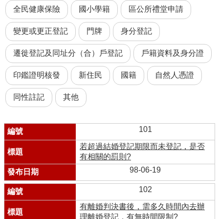
全民健康保險
國小學籍
區公所禮堂申請
變更或更正登記
門牌
身分登記
遷徙登記及同址分（合）戶登記
戶籍資料及身分證
印鑑證明核發
新住民
國籍
自然人憑證
同性註記
其他
101
若超過結婚登記期限而未登記，是否
有相關的罰則?
98-06-19
102
有離婚判決書後，需多久時間內去辦
理離婚登記，有無時間限制?