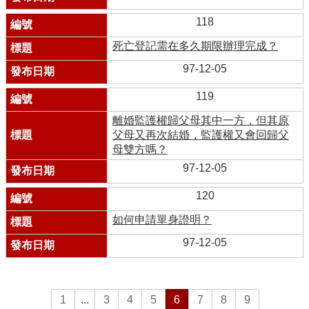
118
死亡登記需在多久期限辦理完成？
97-12-05
119
離婚監護權歸父母其中一方，但其原
父母又再次結婚，監護權又會回歸父
母雙方嗎？
97-12-05
120
如何申請單身證明？
97-12-05
1
...
3
4
5
6
7
8
9