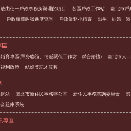
開放由任一戶政事務所辦理的項目
各區戶政工作站
臺北市戶
牌
戶政櫃檯叫號進度查詢
戶政業務小精靈
出生、結婚、遷
專區
婚育專區(單身聯誼、情感關係工作坊、聯合婚禮)
臺北市人口
市福利政策
結婚登記才算數
務
區網站
臺北市新住民事務辦公室
新住民事務諮詢委員會
歸
語音題庫系統
資訊專區