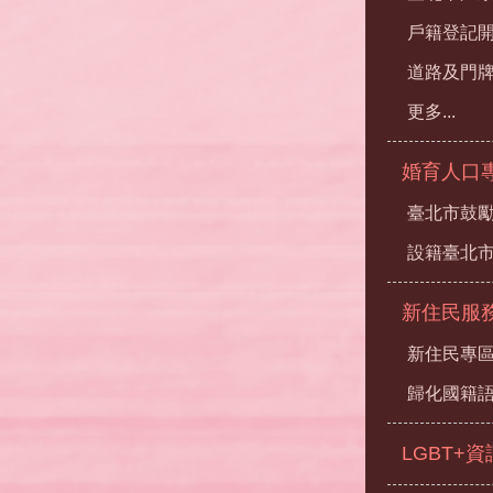
戶籍登記
道路及門
更多...
婚育人口
臺北市鼓勵
設籍臺北
新住民服
新住民專
歸化國籍
LGBT+