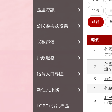
區里資訊
門牌
國籍
公民參與及投票
編號
宗教禮俗
外
1
才
戶政服務
外
2
證
婚育人口專區
3
新
4
外
新住民服務
我
5
中
LGBT+資訊專區