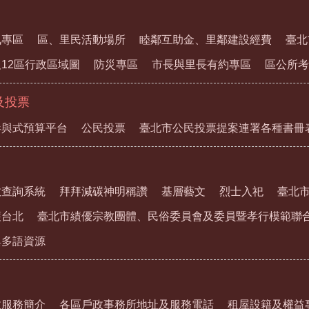
訊專區
區、里民活動場所
睦鄰互助金、里鄰建設經費
臺北
12區行政區域圖
防災專區
市長與里長有約專區
區公所考
及投票
參與式預算平台
公民投票
臺北市公民投票提案連署各種書冊
教查詢系統
拜拜減碳神明稱讚
基層藝文
烈士入祀
臺北
護台北
臺北市績優宗教團體、民俗委員會及委員暨孝行模範聯
與多語資源
政服務簡介
各區戶政事務所地址及服務電話
租屋設籍及權益