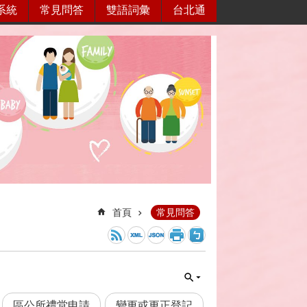
系統
常見問答
雙語詞彙
台北通
首頁
常見問答
區公所禮堂申請
變更或更正登記