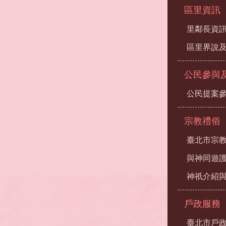
區里資訊
里鄰長資
區里界說及
公民參與
公民提案
宗教禮俗
臺北市宗
與神同遊
神祇介紹
戶政服務
臺北市戶