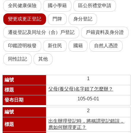
全民健康保險
國小學籍
區公所禮堂申請
變更或更正登記
門牌
身分登記
遷徙登記及同址分（合）戶登記
戶籍資料及身分證
印鑑證明核發
新住民
國籍
自然人憑證
同性註記
其他
1
父母(養父母)名字錯了怎麼辦？
105-05-01
2
出生辦理登記時，將稱謂登記錯誤，
應如何辦理更正？