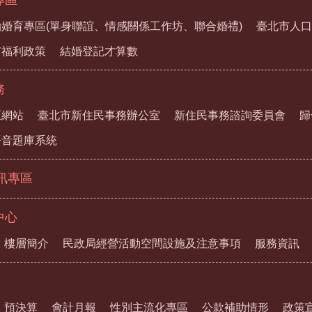
婚育專區(單身聯誼、情感關係工作坊、聯合婚禮)
臺北市人口
市福利政策
結婚登記才算數
務
區網站
臺北市新住民事務辦公室
新住民事務諮詢委員會
歸
語音題庫系統
資訊專區
中心
樓層簡介
民政局經營活動空間設施及注意事項
服務資訊
預決算
會計月報
性別主流化專區
公款補助情形
政策