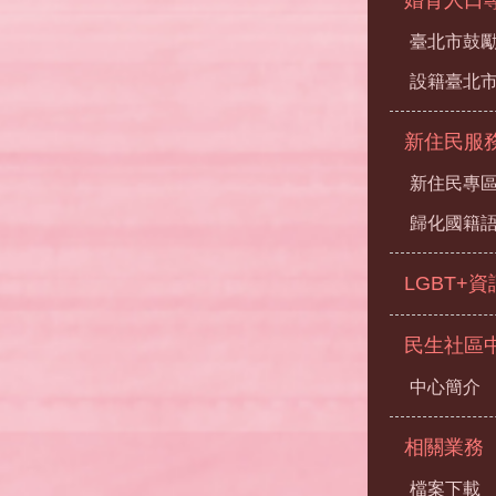
臺北市鼓勵
設籍臺北
新住民服
新住民專
歸化國籍
LGBT+
民生社區
中心簡介
相關業務
檔案下載