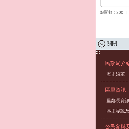
點閱數：
200
關閉
:::
民政局介
歷史沿革
區里資訊
里鄰長資
區里界說及
公民參與