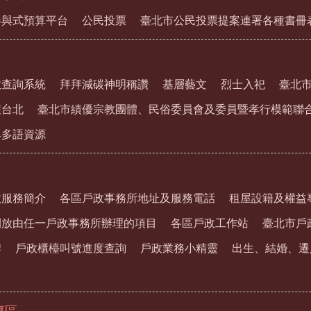
參與式預算平台
公民投票
臺北市公民投票提案連署各種書冊
教查詢系統
拜拜減碳神明稱讚
基層藝文
烈士入祀
臺北
護台北
臺北市績優宗教團體、民俗委員會及委員暨孝行模範聯
與多語資源
政服務簡介
各區戶政事務所地址及服務電話
租屋設籍及權益
開放由任一戶政事務所辦理的項目
各區戶政工作站
臺北市戶
牌
戶政櫃檯叫號進度查詢
戶政業務小精靈
出生、結婚、遷
專區