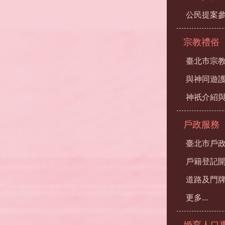
公民提案
宗教禮俗
臺北市宗
與神同遊
神祇介紹
戶政服務
臺北市戶
戶籍登記
道路及門
更多...
婚育人口