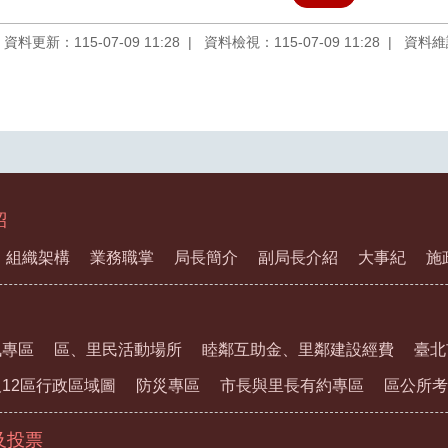
資料更新：115-07-09 11:28
資料檢視：115-07-09 11:28
資料維
紹
組織架構
業務職掌
局長簡介
副局長介紹
大事紀
施
訊專區
區、里民活動場所
睦鄰互助金、里鄰建設經費
臺北
12區行政區域圖
防災專區
市長與里長有約專區
區公所考
及投票