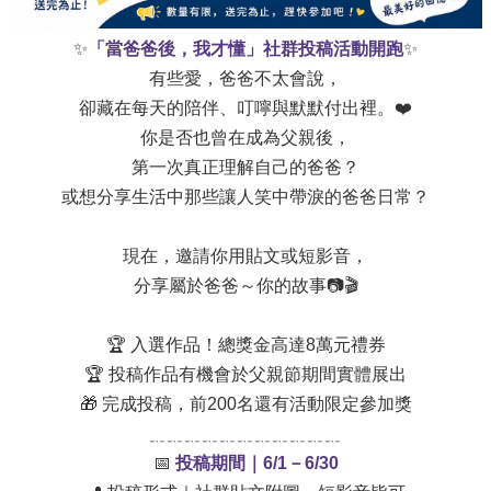
✨
「當爸爸後，我才懂」社群投稿活動開跑
✨
有些愛，爸爸不太會說，
卻藏在每天的陪伴、叮嚀與默默付出裡。❤️
你是否也曾在成為父親後，
第一次真正理解自己的爸爸？
或想分享生活中那些讓人笑中帶淚的爸爸日常？
現在，邀請你用貼文或短影音，
分享屬於爸爸～你的故事📷🎬
🏆 入選作品！總獎金高達8萬元禮券
🏆 投稿作品有機會於父親節期間實體展出
🎁 完成投稿，前200名還有活動限定參加獎
﹎﹎﹎﹎﹎﹎﹎﹎﹎﹎﹎
📅
投稿期間｜6/1－6/30