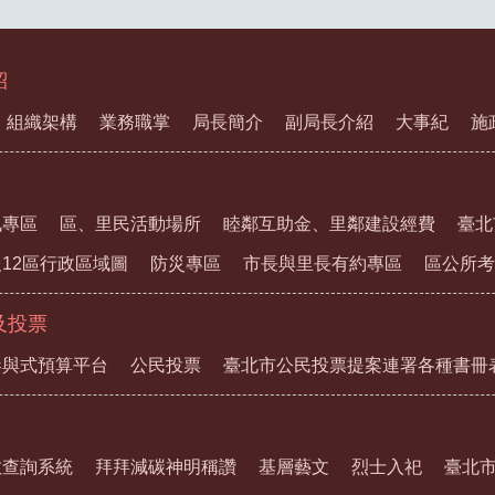
紹
組織架構
業務職掌
局長簡介
副局長介紹
大事紀
施
訊專區
區、里民活動場所
睦鄰互助金、里鄰建設經費
臺北
12區行政區域圖
防災專區
市長與里長有約專區
區公所考
及投票
參與式預算平台
公民投票
臺北市公民投票提案連署各種書冊
教查詢系統
拜拜減碳神明稱讚
基層藝文
烈士入祀
臺北