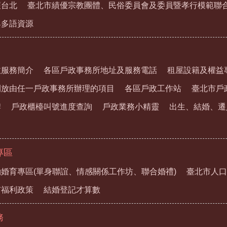
護台北
臺北市績優宗教團體、民俗委員會及委員暨孝行模範聯
與多語資源
政服務簡介
各區戶政事務所地址及服務電話
租屋設籍及權益
開放由任一戶政事務所辦理的項目
各區戶政工作站
臺北市戶
牌
戶政櫃檯叫號進度查詢
戶政業務小精靈
出生、結婚、遷
專區
婚育專區(單身聯誼、情感關係工作坊、聯合婚禮)
臺北市人口
市福利政策
結婚登記才算數
務