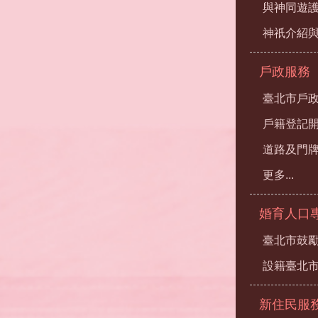
與神同遊
神祇介紹
戶政服務
臺北市戶
戶籍登記
道路及門
更多...
婚育人口
臺北市鼓勵
設籍臺北
新住民服