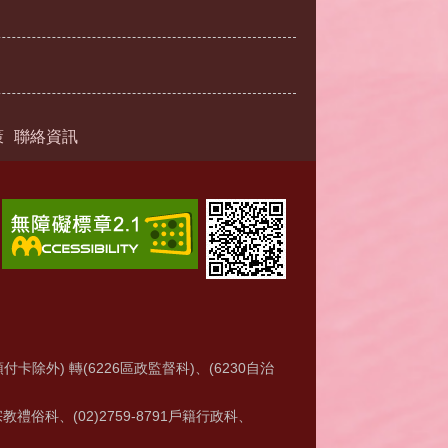
策
聯絡資訊
付卡除外) 轉(6226區政監督科)、(6230自治
6宗教禮俗科、(02)2759-8791戶籍行政科、