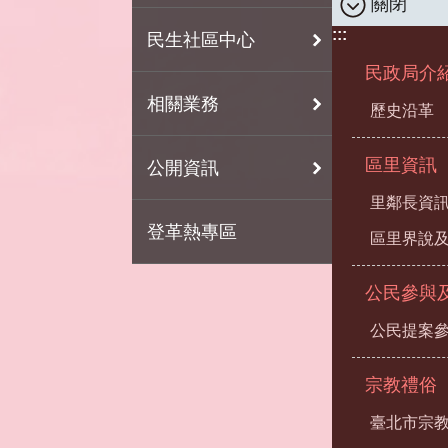
關閉
:::
民生社區中心
民政局介
相關業務
歷史沿革
區里資訊
公開資訊
里鄰長資
登革熱專區
區里界說及
公民參與
公民提案
宗教禮俗
臺北市宗