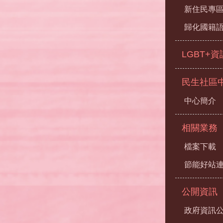
新住民專
歸化國籍
LGBT+
民生社區
中心簡介
相關業務
檔案下載
節能好站
公開資訊
政府資訊