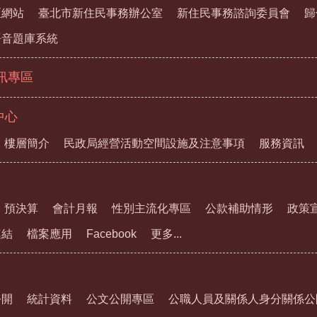
區網站
臺北市新住民事務辦公室
新住民事務諮詢委員會
歸
語音題庫系統
資訊專區
中心
樓層簡介
民政局經營活動空間設施及注意事項
服務資訊
預決算
會計月報
性別主流化專區
公款補助情形
政策
連結
檔案應用
Facebook
更多...
公開
統計資料
公文公開專區
公職人員及關係人身分關係公