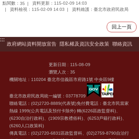
點閱數：
資料更新：115-02-09 14:03
35
資料檢視：115-02-09 14:03
資料維護：臺北市政府民政局
回上一頁
:::
政府網站資料開放宣告
隱私權及資訊安全政策
聯絡資訊
更新日期
115-08-09
瀏覽人次
35
機關地址：110204 臺北市信義區市府路1號 中央區9樓
臺北市政府民政局統一編號：03778709
聯絡電話：(02)2720-8889(代表號)免付費電話：臺北市民當家
熱線 1999(公共電話及預付卡除外) 轉(6226區政監督科)、
(6230自治行政科)、(1909宗教禮俗科)、(6253戶籍行政科)、
(6260人口政策科)
傳真電話：(02)2720-6831區政監督科、(02)2759-8790自治行