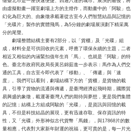
徵臺北市是一座快速便捷、四通八達的城市。展演的最後，將
由虛擬動畫一躍至劇場上方的主燈作，而動畫中的「阿駿」也
幻化為巨大的、由象徵承載著從古至今人們智慧結晶與記憶的
「光碟片」製作的實體飛馬，為5分鐘的劇場展演劃下精采萬
分的尾聲。
劇場整體結構主要有2部分，以「貨櫃」及「光碟」組
成，材料全是可供回收的元素，呼應了環保永續的主題，二者
相近又相似的內涵緊扣值年生肖「馬」、也就是「阿駿」的特
色。臺北市政府民政局長黃呂錦茹進一步表示：馬作為人們交
通的工具，自古至今即代表了「移動」、「傳遞」與「速
度」。我們可以看到，劇場結構下方的「貨櫃」是貨物的載
具，引導了貨物的流通與傳遞，是臺灣經濟起飛時期，國際貿
易興盛的象徵，載運著臺灣人們的期待與夢想，更是我們集體
的記憶；結構上方組成阿駿的「光碟」，是資訊與回憶的載
具，不但是科技結晶的展現，更有迅速存取、保存資訊的特
性，又「光碟」外形神似古代貨幣「馬錢」，與17868片的數
量相應，代表對大家新年財運的祝福，更可貴的是，每一片光