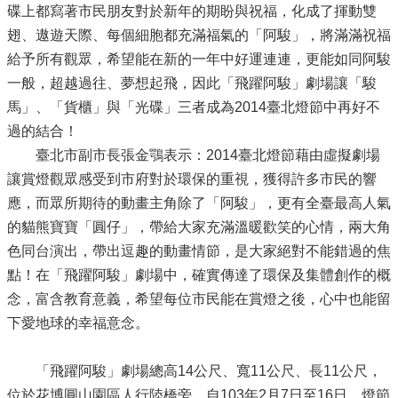
碟上都寫著市民朋友對於新年的期盼與祝福，化成了揮動雙
翅、遨遊天際、每個細胞都充滿福氣的「阿駿」，將滿滿祝福
給予所有觀眾，希望能在新的一年中好運連連，更能如同阿駿
一般，超越過往、夢想起飛，因此「飛躍阿駿」劇場讓「駿
馬」、「貨櫃」與「光碟」三者成為2014臺北燈節中再好不
過的結合！
臺北市副市長張金鶚表示：2014臺北燈節藉由虛擬劇場
讓賞燈觀眾感受到市府對於環保的重視，獲得許多市民的響
應，而眾所期待的動畫主角除了「阿駿」，更有全臺最高人氣
的貓熊寶寶「圓仔」，帶給大家充滿溫暖歡笑的心情，兩大角
色同台演出，帶出逗趣的動畫情節，是大家絕對不能錯過的焦
點！在「飛躍阿駿」劇場中，確實傳達了環保及集體創作的概
念，富含教育意義，希望每位市民能在賞燈之後，心中也能留
下愛地球的幸福意念。
「飛躍阿駿」劇場總高14公尺、寬11公尺、長11公尺，
位於花博圓山園區人行陸橋旁，自103年2月7日至16日，燈節