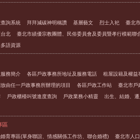
教查詢系統
拜拜減碳神明稱讚
基層藝文
烈士入祀
臺北
護台北
臺北市績優宗教團體、民俗委員會及委員暨孝行模範聯
與多語資源
政服務簡介
各區戶政事務所地址及服務電話
租屋設籍及權益
開放由任一戶政事務所辦理的項目
各區戶政工作站
臺北市戶
牌
戶政櫃檯叫號進度查詢
戶政業務小精靈
出生、結婚、遷
專區
婚育專區(單身聯誼、情感關係工作坊、聯合婚禮)
臺北市人口