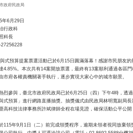
市政府民政局
5年6月29日
治行政科
照科長
7256228
市參與式預算提案票選活動已於6月15日圓滿落幕！感謝市民朋友
達4.85%。本次共有14案開放票選，最終有13案順利通過各
由市府各權責機關著手執行，逐步實現大家心中的城市願景。
熱烈參與，臺北市政府民政局已於6月25日（四）下午4時，透
與式預算」進行網路直播抽獎。抽獎儀式由民政局林明寬副局長
暨高科技法律事務所許斌律師全程在場見證，確保活動公平公開
於115年9月1日（二）前完成領獎程序，逾期未領者視同放棄
公司執行，中獎人可逕洽該公司（電話：02-8692-5588分機