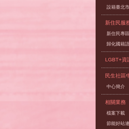
設籍臺北
新住民服
新住民專
歸化國籍
LGBT+
民生社區
中心簡介
相關業務
檔案下載
節能好站