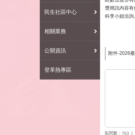
獎簡訊內容有任
民生社區中心
科李小姐洽詢
相關業務
公開資訊
附件-202
登革熱專區
點閱數：
763