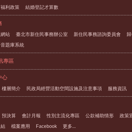
市福利政策
結婚登記才算數
務
區網站
臺北市新住民事務辦公室
新住民事務諮詢委員會
歸
語音題庫系統
資訊專區
中心
樓層簡介
民政局經營活動空間設施及注意事項
服務資訊
預決算
會計月報
性別主流化專區
公款補助情形
政策
連結
檔案應用
Facebook
更多...