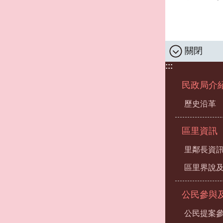
關閉
:::
民政局介
歷史沿革
區里資訊
里鄰長資
區里界說及
公民參與
公民提案