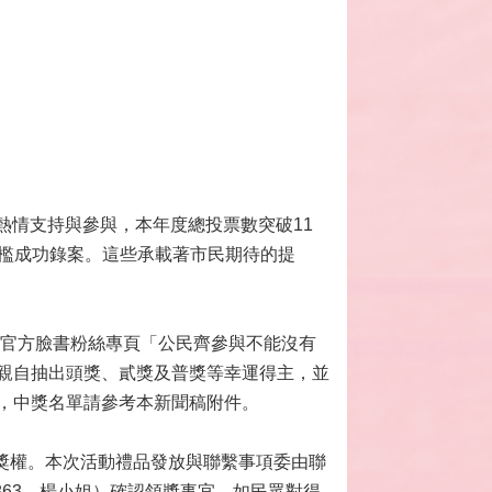
的熱情支持與參與，本年度總投票數突破11
區門檻成功錄案。這些承載著市民期待的提
過官方臉書粉絲專頁「公民齊參與不能沒有
親自抽出頭獎、貳獎及普獎等幸運得主，並
，中獎名單請參考本新聞稿附件。
領獎權。本次活動禮品發放與聯繫事項委由聯
3863，楊小姐）確認領獎事宜。如民眾對得