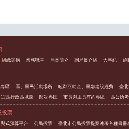
紹
組織架構
業務職掌
局長簡介
副局長介紹
大事紀
施
訊專區
區、里民活動場所
睦鄰互助金、里鄰建設經費
臺北
12區行政區域圖
防災專區
市長與里長有約專區
區公所考
及投票
參與式預算平台
公民投票
臺北市公民投票提案連署各種書冊