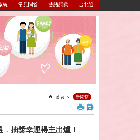
系統
常見問答
雙語詞彙
台北通
首頁
新聞稿
獲選，抽獎幸運得主出爐！