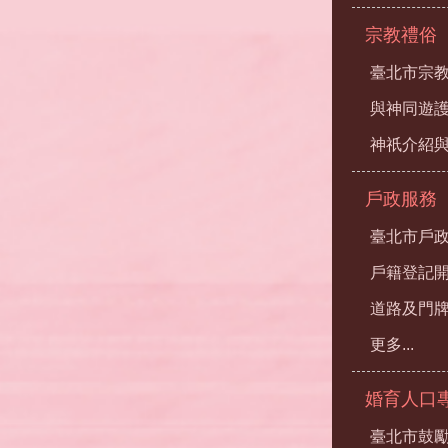
宗教禮俗
臺北市宗
與神同遊
神祇介紹
戶政服務
臺北市戶
戶籍登記
道路及門
更多...
婚育人口
臺北市鼓勵