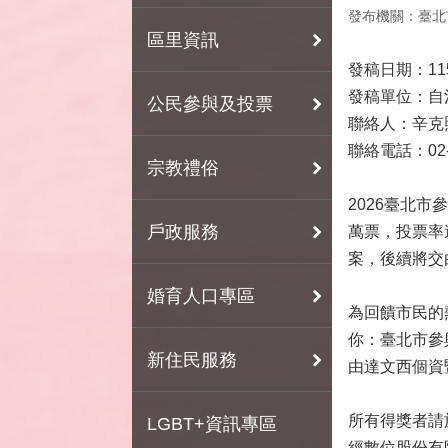
發布機關：臺北
區里資訊
發稿日期：11
發稿單位：自
公民參與及投票
聯絡人：辛克
聯絡電話：02-2
宗教禮俗
2026臺北
戶政服務
萬票，投票率
案，後續將交
婚育人口專區
為回饋市民的
你：臺北市參
新住民服務
由達文西個資
所有得獎者請
LGBT+資訊專區
經數位股份有限